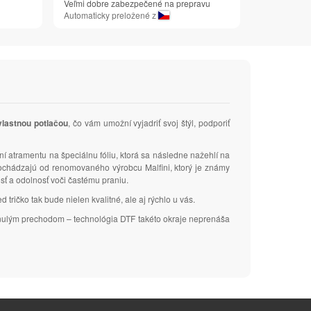
Veľmi dobre zabezpečené na prepravu
Automaticky preložené z
 vlastnou potlačou
, čo vám umožní vyjadriť svoj štýl, podporiť
ní atramentu na špeciálnu fóliu, ktorá sa následne nažehlí na
 pochádzajú od renomovaného výrobcu Malfini, ktorý je známy
osť a odolnosť voči častému praniu.
tričko tak bude nielen kvalitné, ale aj rýchlo u vás.
plynulým prechodom – technológia DTF takéto okraje neprenáša