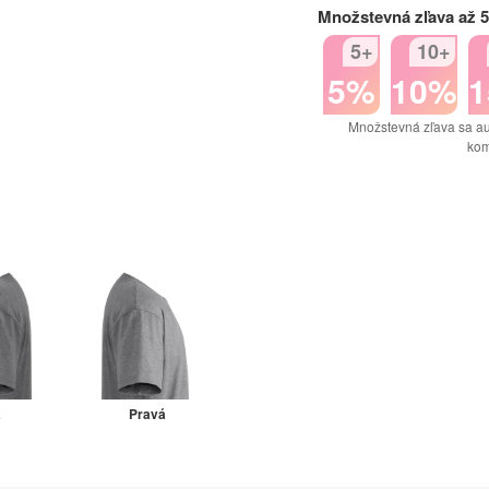
Množstevná zľava až 
5+
10+
5%
10%
Množstevná zľava sa au
kom
á
Pravá