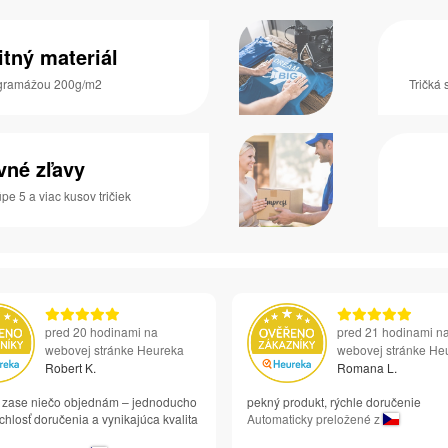
itný materiál
s gramážou 200g/m2
Tričká 
vné zľavy
pe 5 a viac kusov tričiek
pred 20 hodinami na
pred 21 hodinami n
webovej stránke Heureka
webovej stránke He
Robert K.
Romana L.
si zase niečo objednám – jednoducho
pekný produkt, rýchle doručenie
chlosť doručenia a vynikajúca kvalita
Automaticky preložené z