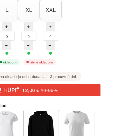
L
XL
XXL
skladom
nie je skladom
na sklade je doba dodania 1-3 pracovné dni.
KÚPIŤ
12,06 €
14,06 €
|
lač