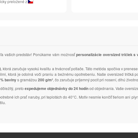
icky preložené z
podľa vašich predstáv! Ponúkame vám možnosť
personalizácie oversized tričiek s
)
, ktorá zaručuje vysokú kvalitu a trvácnosť potlače. Táto metóda spočíva v prenese
tailmi, ktorá je odolná voči praniu a bežnému opotrebeniu. Naše oversized tričká
% bavlny
s gramážou
200 g/m²
, čo zaručuje príjemný pocit pri nosení, dlhú životn
 dôležitý, preto
expedujeme objednávky do 24 hodín
od objednania. Vaše oversized 
 potrebné ich prať naruby, pri teplotách do 40°C. Motív nesmie končiť tieňom ani 
ilu.