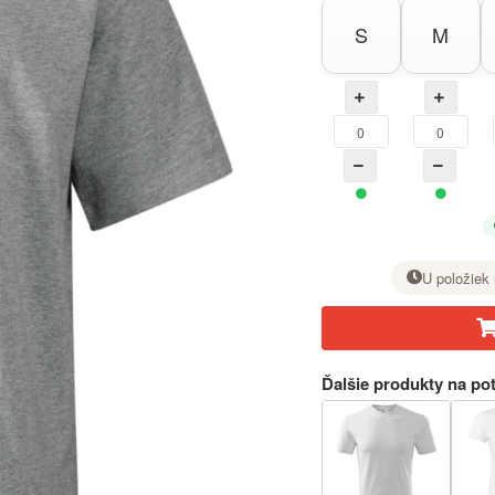
S
M
U položiek 
Pri požadovanej veľkosti nastavte tlačidlom + počet kusov.
Ďalšie produkty na pot