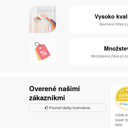
Vysoko kval
Bavlnené tričká 
Množste
Množstevná zľava pri kú
Overené našimi
zákazníkmi
Prezrieť všetky hodnotenia
Určite 
super rý
tlače