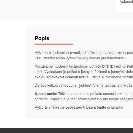
Automat
Popis
Vytvorte si jedinečné oversized tričko s potlačou presne 
vašu značku alebo vytvoriť skvelý darček pre kohokoľvek.
Používame modernú technológiu potlače
DTF (Direct to Foil
textil. Výsledkom je potlač s jasnými farbami a jemnými de
svojou
špičkovou kvalitou textilu
. Tričká sú vyrobené zo
100
Ďalšou veľkou výhodou je
rýchlosť
. Vieme, že čas je pre vás
Upozornenie:
Tričká sa na mieste potlače nesmú žehliť a je
správne. Potlač nie je realizovaná cez švy ani bočné časti text
Vytvorte si
vlastné oversized tričko a buďte originálni.