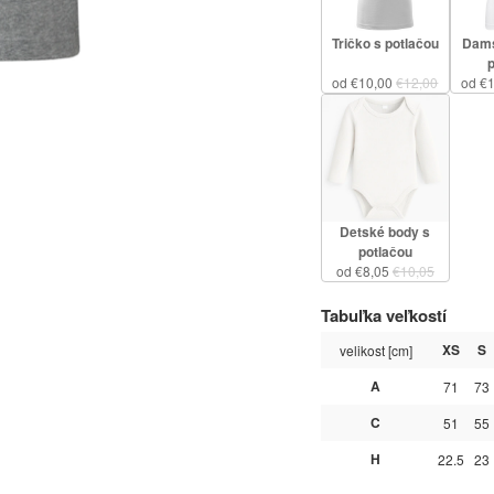
Tričko s potlačou
Dams
od €10,00
€12,00
od €
Detské body s
potlačou
od €8,05
€10,05
Tabuľka veľkostí
XS
S
velikost [cm]
A
71
73
C
51
55
H
22.5
23