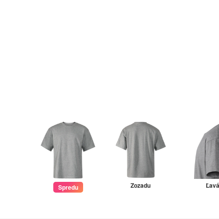
Zozadu
Ľav
Spredu