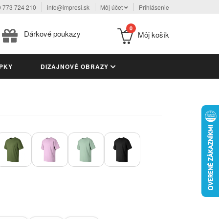
 773 724 210
info@impresi.sk
Môj účet
Prihlásenie
0
Dárkové poukazy
Môj košík
PKY
DIZAJNOVÉ OBRAZY