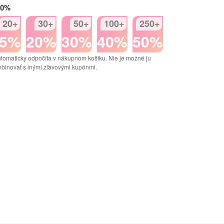
50%
20+
30+
50+
100+
250+
15%
20%
30%
40%
50%
tomaticky odpočíta v nákupnom košíku. Nie je možné ju
binovať s inými zľavovými kupónmi.