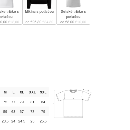
ke tričko s
Mikina s potlačou
Detské tričko s
potlačou
potlačou
10,00
€12,00
od €26,80
€34,80
od €8,00
€10,00
M
L
XL
XXL
3XL
75
77
79
81
84
59
63
67
73
79
23.5
24
24.5
25
25.5