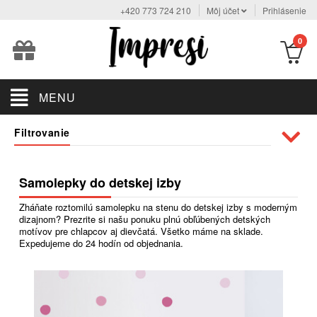
+420 773 724 210
Môj účet
Prihlásenie
0
MENU
Filtrovanie
Samolepky do detskej izby
Zháňate roztomilú samolepku na stenu do detskej izby s moderným
dizajnom? Prezrite si našu ponuku plnú obľúbených detských
motívov pre chlapcov aj dievčatá. Všetko máme na sklade.
Expedujeme do 24 hodín od objednania.