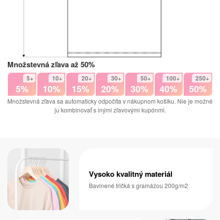
Množstevná zľava až 50%
5+
10+
20+
30+
50+
100+
250+
5%
10%
15%
20%
30%
40%
50%
Množstevná zľava sa automaticky odpočíta v nákupnom košíku. Nie je možné
ju kombinovať s inými zľavovými kupónmi.
Vysoko kvalitný materiál
Bavlnené tričká s gramážou 200g/m2