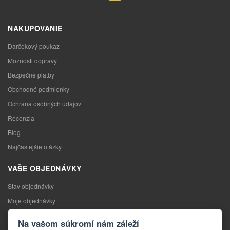
NAKUPOVANIE
Darčekový poukaz
Možnosti dopravy
Bezpečné platby
Obchodné podmienky
Ochrana osobných údajov
Recenzia
Blog
Najčastejšie otázky
VAŠE OBJEDNÁVKY
Stav objednávky
Moje objednávky
Výmena tovaru
Na vašom súkromí nám záleží
Odstúpenie od kúpnej zmluvy