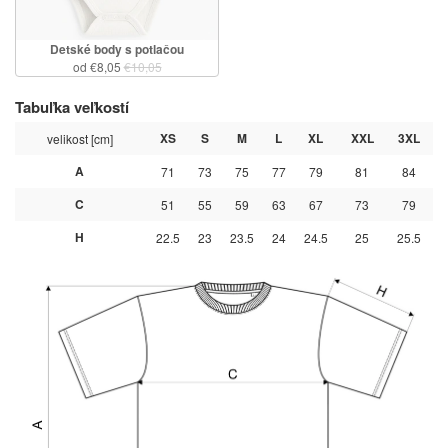
Detské body s potlačou
od €8,05
€10,05
Tabuľka veľkostí
XS
S
M
L
XL
XXL
3XL
velikost [cm]
A
71
73
75
77
79
81
84
C
51
55
59
63
67
73
79
H
22.5
23
23.5
24
24.5
25
25.5