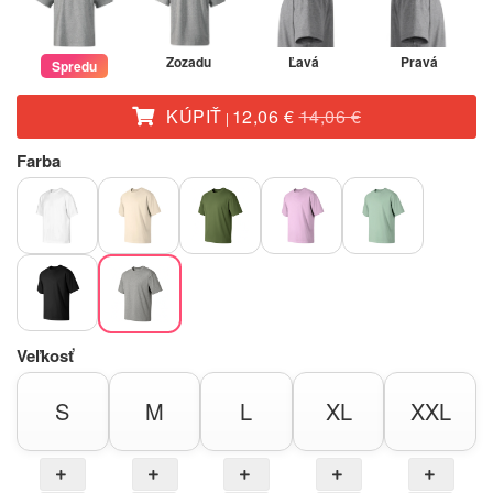
Zozadu
Ľavá
Pravá
Spredu
KÚPIŤ
12,06 €
14,06 €
|
Farba
Veľkosť
S
M
L
XL
XXL