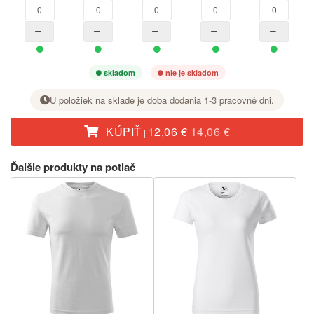
skladom
nie je skladom
U položiek na sklade je doba dodania 1-3 pracovné dni.
KÚPIŤ
12,06 €
14,06 €
|
Pri požadovanej veľkosti nastavte tlačidlom + počet kusov.
Ďalšie produkty na potlač