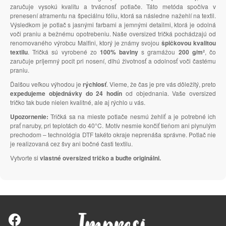
zaručuje vysokú kvalitu a trvácnosť potlače. Táto metóda spočíva v
prenesení atramentu na špeciálnu fóliu, ktorá sa následne nažehlí na textil.
Výsledkom je potlač s jasnými farbami a jemnými detailmi, ktorá je odolná
voči praniu a bežnému opotrebeniu. Naše oversized tričká pochádzajú od
renomovaného výrobcu Malfini, ktorý je známy svojou
špičkovou kvalitou
textilu
. Tričká sú vyrobené zo
100% bavlny
s gramážou
200 g/m²
, čo
zaručuje príjemný pocit pri nosení, dlhú životnosť a odolnosť voči častému
praniu.
Ďalšou veľkou výhodou je
rýchlosť
. Vieme, že čas je pre vás dôležitý, preto
expedujeme objednávky do 24 hodín
od objednania. Vaše oversized
tričko tak bude nielen kvalitné, ale aj rýchlo u vás.
Upozornenie:
Tričká sa na mieste potlače nesmú žehliť a je potrebné ich
prať naruby, pri teplotách do 40°C. Motív nesmie končiť tieňom ani plynulým
prechodom – technológia DTF takéto okraje neprenáša správne. Potlač nie
je realizovaná cez švy ani bočné časti textilu.
Vytvorte si
vlastné oversized tričko a buďte originálni.