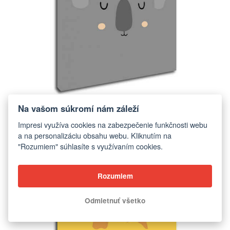
Obraz Koala ilustrácie
Na vašom súkromí nám záleží
od €11,95
Impresi využíva cookies na zabezpečenie funkčnosti webu
a na personalizáciu obsahu webu. Kliknutím na
"Rozumiem" súhlasíte s využívaním cookies.
ZOBRAZIŤ
Rozumiem
Odmietnuť všetko