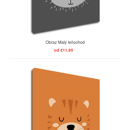
Obraz Malý leňochod
od €11,95
ZOBRAZIŤ