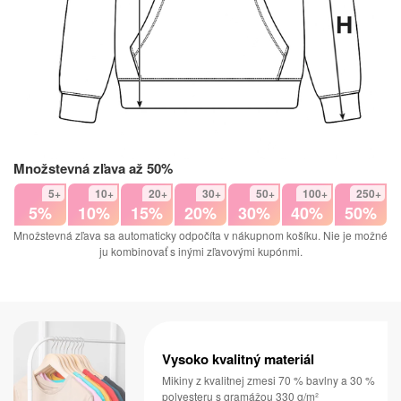
Množstevná zľava až 50%
5+
10+
20+
30+
50+
100+
250+
5%
10%
15%
20%
30%
40%
50%
Množstevná zľava sa automaticky odpočíta v nákupnom košíku. Nie je možné
ju kombinovať s inými zľavovými kupónmi.
Vysoko kvalitný materiál
Mikiny z kvalitnej zmesi 70 % bavlny a 30 %
polyesteru s gramážou 330 g/m²