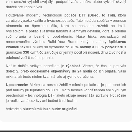
vám umožní vyjadriť svoj štýl, podporiť vašu značku alebo vytvoriť skvelý
darček pre kohokoľvek.
Používame modernú technológiu potlače
DTF (Direct to Foil)
, ktorá
zaručuje vysokú kvalitu a trvácnosť potlače. Táto metóda spočíva v prenose
atramentu na špeciálnu fóliu, ktorá sa následne zažehlí na textil.
Výsledkom je potlač s jasnými farbami a jemnými detailmi, ktorá je odolná
voči praniu a bežnému opotrebeniu. Naše trička pochádzajú od
renomovaného výrobcu Build Your Brand, ktorý je známy
špičkovou
kvalitou textilu
. Mikiny sú vyrobené zo
70 % bavlny a 30 % polyesteru
s
gramážou
330 g/m²
, čo zaručuje príjemný pocit pri nosení, dlhú životnosť a
odolnosť voči častému praniu.
Naším ďalším veľkým benefitom je
rýchlosť
. Vieme, že čas je pre vás
dôležitý, preto
odosielame objednávky do 24 hodín
od ich prijatia. Vaša
mikina tak bude nielen kvalitná, ale aj rýchlo doručená.
Upozornenie:
Mikiny sa nesmú žehliť v mieste potlače a je potrebné ich
prať naruby pri teplotách do 30 °C. Motív nesmie končiť tieňom ani plynulým
prechodom – technológia DTF takéto okraje neprenáša správne. Potlač nie
je realizovaná cez švy ani bočné časti textilu.
Vytvorte si
vlastnú mikinu a buďte originálni.