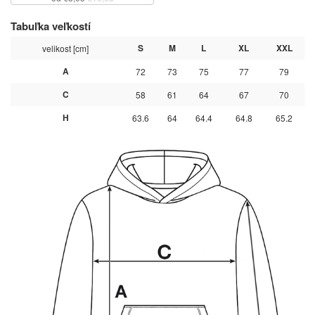
Tabuľka veľkostí
S
M
L
XL
XXL
velikost [cm]
A
72
73
75
77
79
C
58
61
64
67
70
H
63.6
64
64.4
64.8
65.2