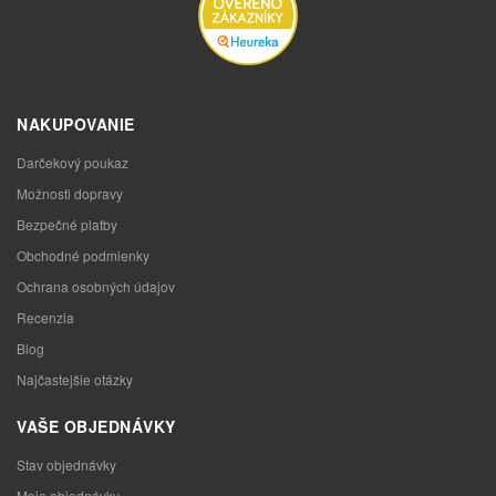
NAKUPOVANIE
Darčekový poukaz
Možnosti dopravy
Bezpečné platby
Obchodné podmienky
Ochrana osobných údajov
Recenzia
Blog
Najčastejšie otázky
VAŠE OBJEDNÁVKY
Stav objednávky
Moje objednávky