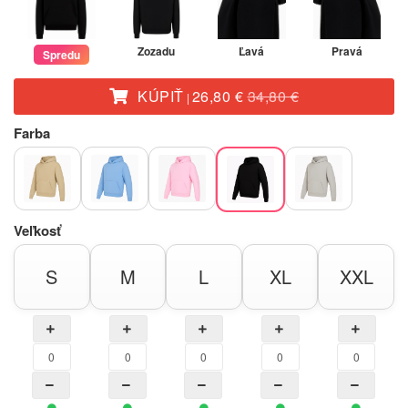
Zozadu
Ľavá
Pravá
Spredu
KÚPIŤ
26,80 €
34,80 €
|
Farba
Veľkosť
S
M
L
XL
XXL