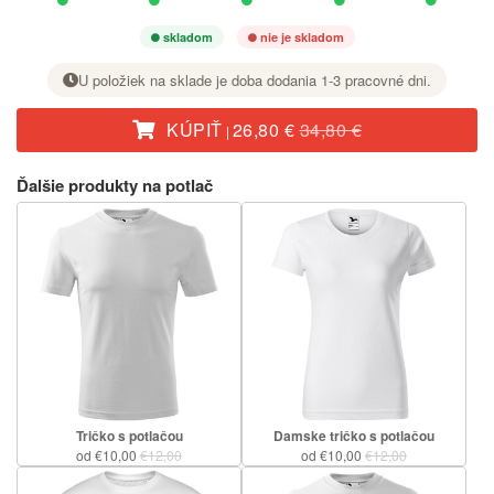
skladom
nie je skladom
U položiek na sklade je doba dodania 1-3 pracovné dni.
KÚPIŤ
26,80 €
34,80 €
|
Pri požadovanej veľkosti nastavte tlačidlom + počet kusov.
Ďalšie produkty na potlač
Tričko s potlačou
Damske tričko s potlačou
od €10,00
€12,00
od €10,00
€12,00