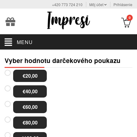
+420 773 724 210
Môj účet
Prihlásenie
0
MENU
Vyber hodnotu darčekového poukazu
€20,00
€40,00
€60,00
€80,00