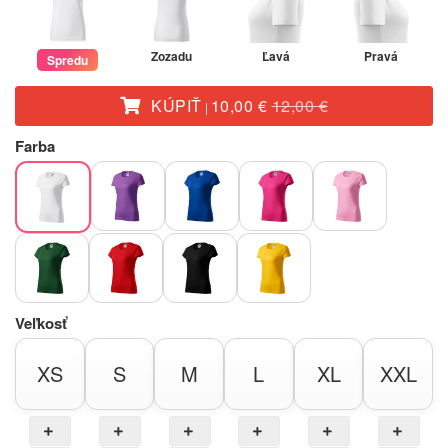
Zozadu
Ľavá
Pravá
Spredu
KÚPIŤ
10,00 €
12,00 €
|
Farba
Veľkosť
XS
S
M
L
XL
XXL