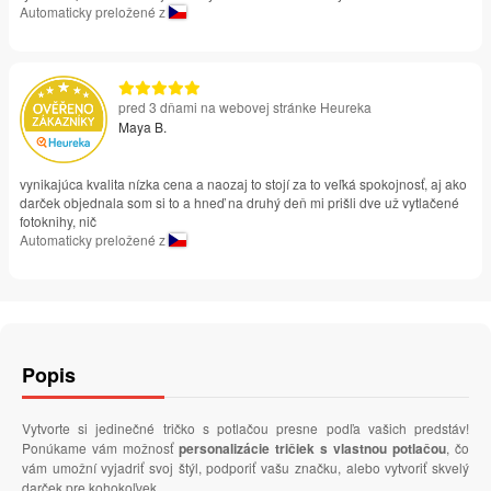
Automaticky preložené z
pred 3 dňami na webovej stránke Heureka
Maya B.
vynikajúca kvalita nízka cena a naozaj to stojí za to veľká spokojnosť, aj ako
darček objednala som si to a hneď na druhý deň mi prišli dve už vytlačené
fotoknihy, nič
Automaticky preložené z
Popis
Vytvorte si jedinečné tričko s potlačou presne podľa vašich predstáv!
Ponúkame vám možnosť
personalizácie tričiek s vlastnou potlačou
, čo
vám umožní vyjadriť svoj štýl, podporiť vašu značku, alebo vytvoriť skvelý
darček pre kohokoľvek.