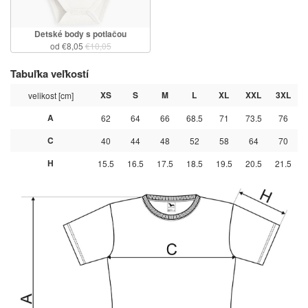
Detské body s potlačou
od €8,05
€10,05
Tabuľka veľkostí
XS
S
M
L
XL
XXL
3XL
velikost [cm]
A
62
64
66
68.5
71
73.5
76
C
40
44
48
52
58
64
70
H
15.5
16.5
17.5
18.5
19.5
20.5
21.5