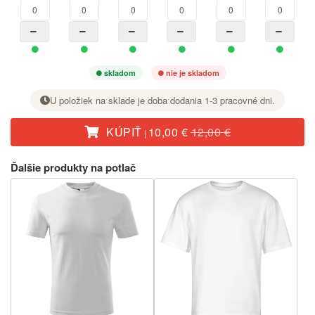
skladom
nie je skladom
U položiek na sklade je doba dodania 1-3 pracovné dni.
KÚPIŤ
10,00 €
12,00 €
|
Pri požadovanej veľkosti nastavte tlačidlom + počet kusov.
Ďalšie produkty na potlač