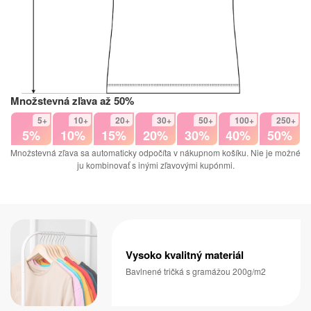
Množstevná zľava až 50%
5+
10+
20+
30+
50+
100+
250+
5%
10%
15%
20%
30%
40%
50%
Množstevná zľava sa automaticky odpočíta v nákupnom košíku. Nie je možné
ju kombinovať s inými zľavovými kupónmi.
Vysoko kvalitný materiál
Bavlnené tričká s gramážou 200g/m2