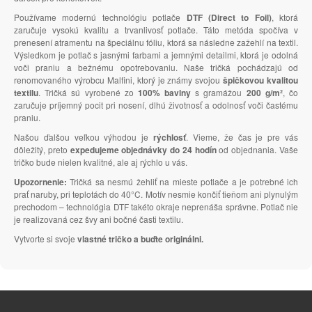
Používame modernú technológiu potlače
DTF (Direct to Foil)
, ktorá
zaručuje vysokú kvalitu a trvanlivosť potlače. Táto metóda spočíva v
prenesení atramentu na špeciálnu fóliu, ktorá sa následne zažehlí na textil.
Výsledkom je potlač s jasnými farbami a jemnými detailmi, ktorá je odolná
voči praniu a bežnému opotrebovaniu. Naše tričká pochádzajú od
renomovaného výrobcu Malfini, ktorý je známy svojou
špičkovou kvalitou
textilu
. Tričká sú vyrobené zo
100% bavlny
s gramážou
200 g/m²
, čo
zaručuje príjemný pocit pri nosení, dlhú životnosť a odolnosť voči častému
praniu.
Našou ďalšou veľkou výhodou je
rýchlosť
. Vieme, že čas je pre vás
dôležitý, preto
expedujeme objednávky do 24 hodín
od objednania. Vaše
tričko bude nielen kvalitné, ale aj rýchlo u vás.
Upozornenie:
Tričká sa nesmú žehliť na mieste potlače a je potrebné ich
prať naruby, pri teplotách do 40°C. Motív nesmie končiť tieňom ani plynulým
prechodom – technológia DTF takéto okraje neprenáša správne. Potlač nie
je realizovaná cez švy ani bočné časti textilu.
Vytvorte si svoje
vlastné tričko a buďte originálni.