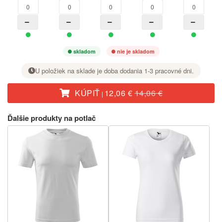
skladom
nie je skladom
U položiek na sklade je doba dodania 1-3 pracovné dni.
KÚPIŤ
12,06 €
14,06 €
|
Pri požadovanej veľkosti nastavte tlačidlom + počet kusov.
Ďalšie produkty na potlač