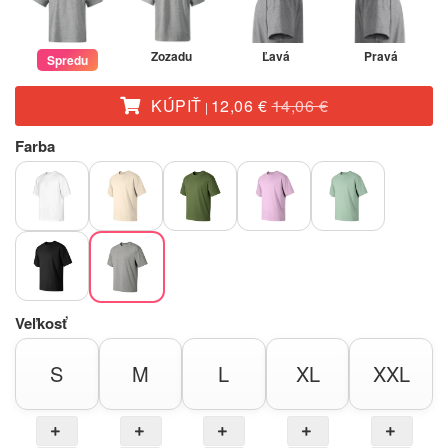
Zozadu
Ľavá
Pravá
Spredu
KÚPIŤ
12,06 €
14,06 €
|
Farba
Veľkosť
S
M
L
XL
XXL