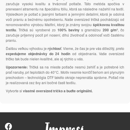
zaručuje vysokú kvalitu a trvácnosť potlače. Táto metóda spočíva v
prenesení atramentu na špeciálnu fóliu, ktorá sa následne nažehlí na textil.
Výsledkom je potlač s jasnými farbami a jemnými detailmi, ktorá je odolná
voči praniu a bežnému opotrebeniu. Naše oversized tričká pochádzajú od
renomovaného výrobcu Malfini, ktorý je známy svojou
špičkovou kvalitou
textilu
. Tričká sú vyrobené zo
100% bavlny
s gramážou
200 g/m²
, čo
zaručuje príjemný pocit pri nosení, dlhú životnosť a odolnosť voči častému
praniu.
Ďalšou veľkou výhodou je
rýchlosť
. Vieme, že čas je pre vás dôležitý, preto
expedujeme objednávky do 24 hodín
od objednania. Vaše oversized
tričko tak bude nielen kvalitné, ale aj rýchlo u vás.
Upozornenie:
Tričká sa na mieste potlače nesmú žehliť a je potrebné ich
prať naruby, pri teplotách do 40°C. Motív nesmie končiť tieňom ani plynulým
prechodom – technológia DTF takéto okraje neprenáša správne. Potlač nie
je realizovaná cez švy ani bočné časti textilu.
Vytvorte si
vlastné oversized tričko a buďte originálni.