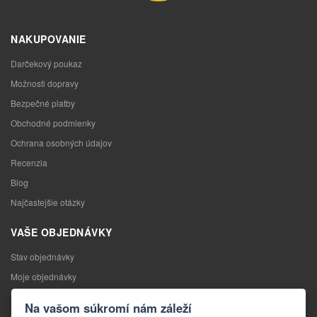
NAKUPOVANIE
Darčekový poukaz
Možnosti dopravy
Bezpečné platby
Obchodné podmienky
Ochrana osobných údajov
Recenzia
Blog
Najčastejšie otázky
VAŠE OBJEDNÁVKY
Stav objednávky
Moje objednávky
Výmena tovaru
Na vašom súkromí nám záleží
Odstúpenie od kúpnej zmluvy