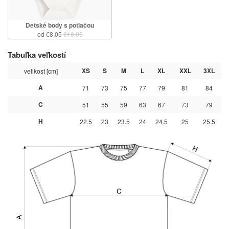
Detské body s potlačou
od €8,05
€10,05
Tabuľka veľkostí
XS
S
M
L
XL
XXL
3XL
velikost [cm]
A
71
73
75
77
79
81
84
C
51
55
59
63
67
73
79
H
22.5
23
23.5
24
24.5
25
25.5