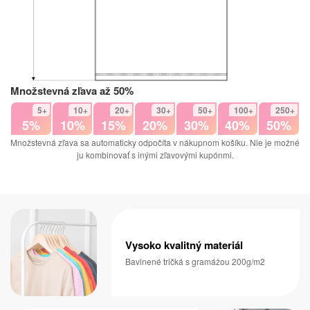
Množstevná zľava až 50%
5+
10+
20+
30+
50+
100+
250+
5%
10%
15%
20%
30%
40%
50%
Množstevná zľava sa automaticky odpočíta v nákupnom košíku. Nie je možné
ju kombinovať s inými zľavovými kupónmi.
Vysoko kvalitný materiál
Bavlnené tričká s gramážou 200g/m2