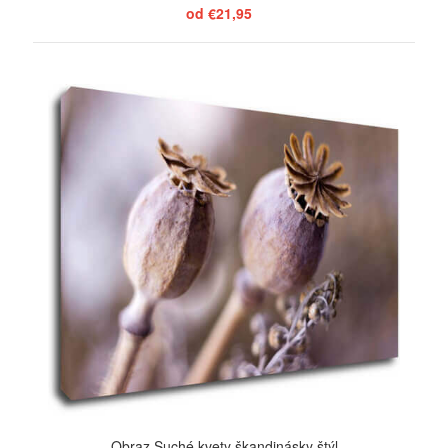
od €21,95
ZOBRAZIŤ
Obraz Suché kvety škandinásky štýl