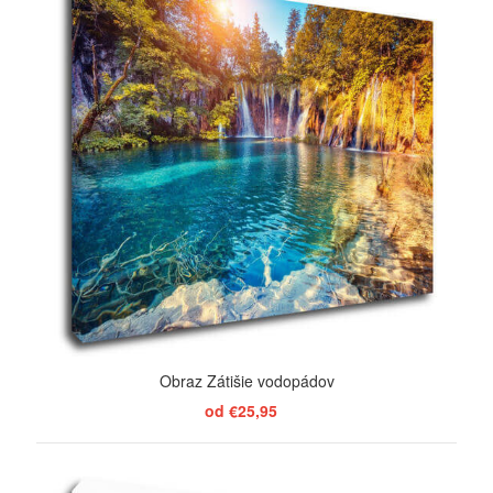
Obraz Zátišie vodopádov
od €25,95
ZOBRAZIŤ