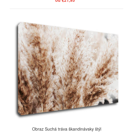
od €21,95
ZOBRAZIŤ
Obraz Suchá tráva škandinávsky štýl