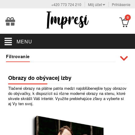
+420 773 724 210
Môj účet
Prihlásenie
0
MENU
Filtrovanie
Obrazy do obývacej izby
Tlačené obrazy na plátne patria medzi najobľúbenejšie typy obrazov
do obývačky, k dispozícii sú rôzne moderné obrazy na stenu, ktoré
skvele skrášli Váš interiér. Využite prebiehajúce zľavy a vyberte si
aj Vy ten svoj.