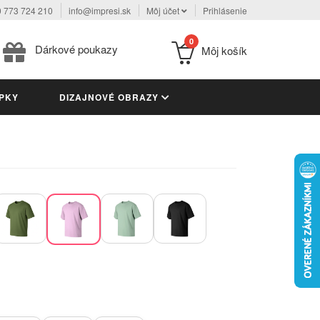
 773 724 210
info@impresi.sk
Môj účet
Prihlásenie
0
Dárkové poukazy
Môj košík
PKY
DIZAJNOVÉ OBRAZY