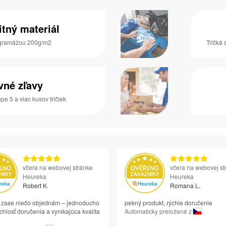
itný materiál
s gramážou 200g/m2
Tričká 
vné zľavy
pe 5 a viac kusov tričiek
včera na webovej stránke
včera na webovej st
Heureka
Heureka
Robert K.
Romana L.
si zase niečo objednám – jednoducho
pekný produkt, rýchle doručenie
chlosť doručenia a vynikajúca kvalita
Automaticky preložené z