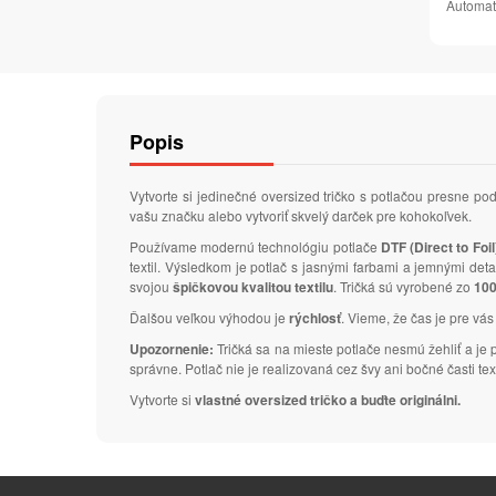
Automat
Popis
Vytvorte si jedinečné oversized tričko s potlačou presne 
vašu značku alebo vytvoriť skvelý darček pre kohokoľvek.
Používame modernú technológiu potlače
DTF (Direct to Foil
textil. Výsledkom je potlač s jasnými farbami a jemnými de
svojou
špičkovou kvalitou textilu
. Tričká sú vyrobené zo
100
Ďalšou veľkou výhodou je
rýchlosť
. Vieme, že čas je pre vás
Upozornenie:
Tričká sa na mieste potlače nesmú žehliť a je
správne. Potlač nie je realizovaná cez švy ani bočné časti text
Vytvorte si
vlastné oversized tričko a buďte originálni.