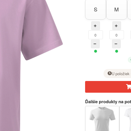
S
M
U položiek 
Pri požadovanej veľkosti nastavte tlačidlom + počet kusov.
Ďalšie produkty na pot