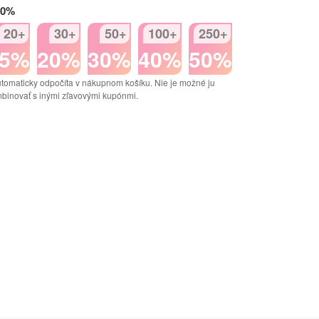
50%
20+
30+
50+
100+
250+
15%
20%
30%
40%
50%
tomaticky odpočíta v nákupnom košíku. Nie je možné ju
binovať s inými zľavovými kupónmi.