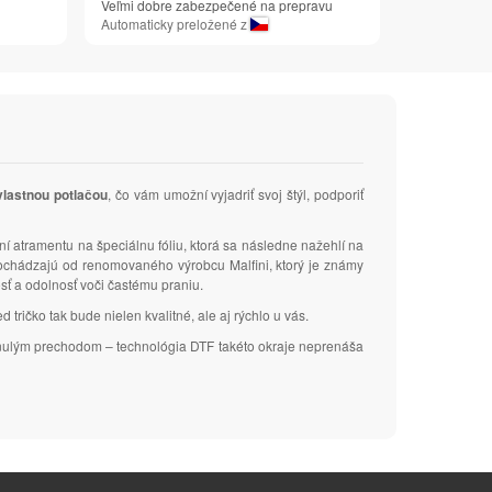
Veľmi dobre zabezpečené na prepravu
Automaticky preložené z
 vlastnou potlačou
, čo vám umožní vyjadriť svoj štýl, podporiť
ní atramentu na špeciálnu fóliu, ktorá sa následne nažehlí na
 pochádzajú od renomovaného výrobcu Malfini, ktorý je známy
osť a odolnosť voči častému praniu.
tričko tak bude nielen kvalitné, ale aj rýchlo u vás.
plynulým prechodom – technológia DTF takéto okraje neprenáša