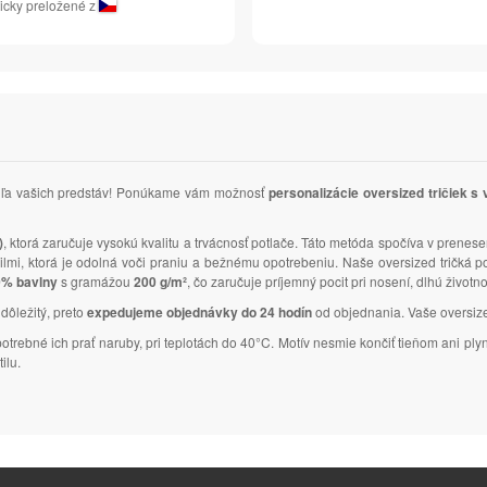
icky preložené z
podľa vašich predstáv! Ponúkame vám možnosť
personalizácie oversized tričiek s
)
, ktorá zaručuje vysokú kvalitu a trvácnosť potlače. Táto metóda spočíva v prenese
tailmi, ktorá je odolná voči praniu a bežnému opotrebeniu. Naše oversized tričká
% bavlny
s gramážou
200 g/m²
, čo zaručuje príjemný pocit pri nosení, dlhú životn
 dôležitý, preto
expedujeme objednávky do 24 hodín
od objednania. Vaše oversized 
 potrebné ich prať naruby, pri teplotách do 40°C. Motív nesmie končiť tieňom ani 
ilu.