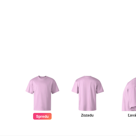
Zozadu
Ľav
Spredu