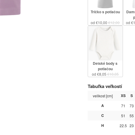
Tričko s potlačou
Dams
od €10,00
€12,00
od €
Detské body s
potlačou
od €8,05
€10,05
Tabuľka veľkostí
XS
S
velikost [cm]
A
71
73
C
51
55
H
22.5
23