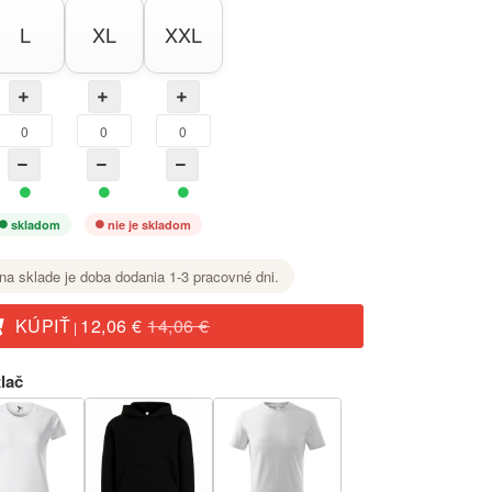
L
XL
XXL
skladom
nie je skladom
na sklade je doba dodania 1-3 pracovné dni.
KÚPIŤ
12,06 €
14,06 €
|
lač