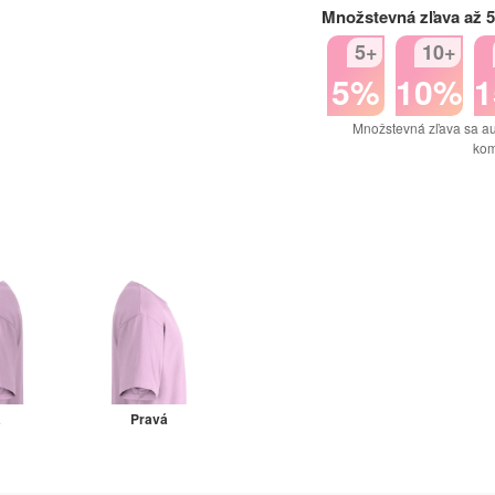
Množstevná zľava až 
5+
10+
5%
10%
Množstevná zľava sa au
kom
á
Pravá