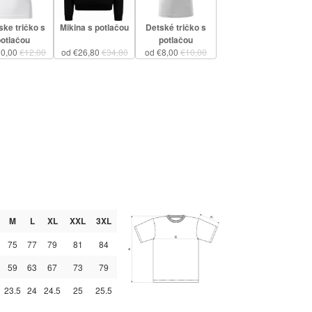
ke tričko s
Mikina s potlačou
Detské tričko s
potlačou
potlačou
10,00
€12,00
od €26,80
€34,80
od €8,00
€10,00
M
L
XL
XXL
3XL
75
77
79
81
84
59
63
67
73
79
23.5
24
24.5
25
25.5