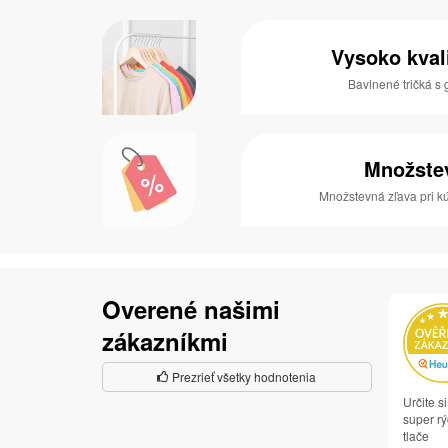
Vysoko kval
Bavlnené tričká 
Množste
Množstevná zľava pri kú
Overené našimi
zákazníkmi
Prezrieť všetky hodnotenia
Určite 
super rý
tlače