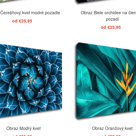
 Čerešňový kvet modré pozadie
Obraz Biele orchidee na čie
pozadí
od €25,95
od €25,95
ZOBRAZIŤ
ZOBRAZIŤ
Obraz Modrý kvet
Obraz Oranžový kvet