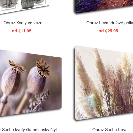
Obraz Kvety vo váze
Obraz Levanduľové poli
od €11,95
od €25,95
ZOBRAZIŤ
ZOBRAZIŤ
 Suché kvety škandinásky štýl
Obraz Suchá tráva