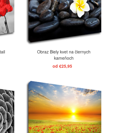
ail
Obraz Biely kvet na čiernych
kameňoch
od €25,95
ZOBRAZIŤ