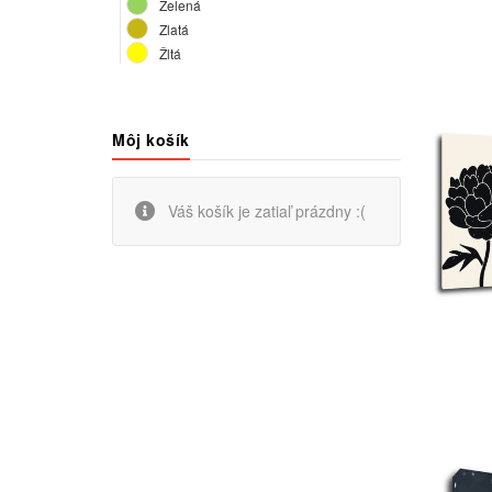
Zelená
Zlatá
Žltá
Môj košík
Váš košík je zatiaľ prázdny :(