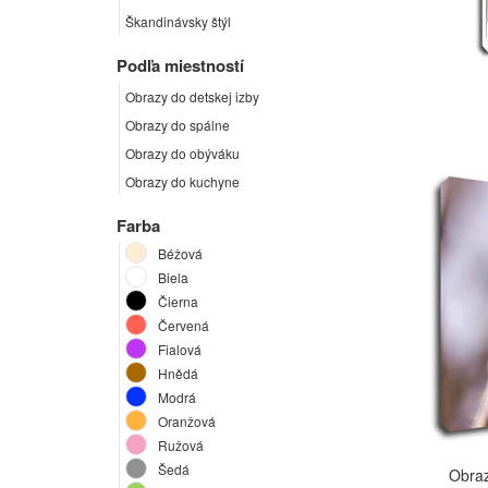
Škandinávsky štýl
Podľa miestností
Obrazy do detskej izby
Obrazy do spálne
Obrazy do obýváku
Obrazy do kuchyne
Farba
Béžová
Biela
Čierna
Červená
Fialová
Hnědá
Modrá
Oranžová
Ružová
Šedá
Obraz