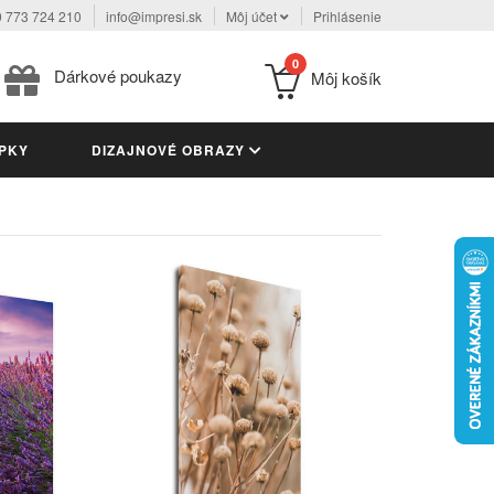
 773 724 210
info@impresi.sk
Môj účet
Prihlásenie
0
Dárkové poukazy
Môj košík
PKY
DIZAJNOVÉ OBRAZY