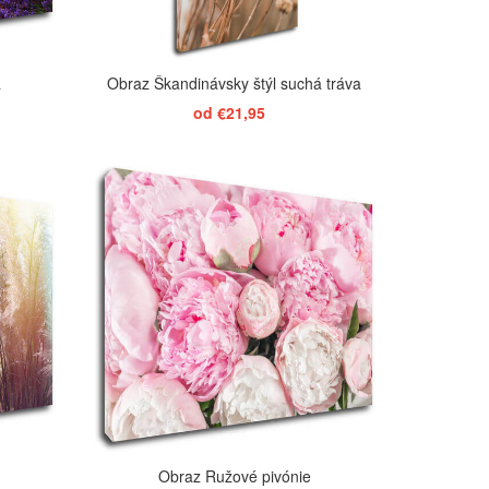
a
Obraz Škandinávsky štýl suchá tráva
od €21,95
ZOBRAZIŤ
Obraz Ružové pivónie