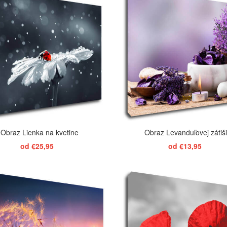
Obraz Lienka na kvetine
Obraz Levanduľovej zátiš
od €25,95
od €13,95
ZOBRAZIŤ
ZOBRAZIŤ