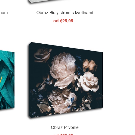
rnom
Obraz Biely strom s kvetinami
od €25,95
ZOBRAZIŤ
Obraz Piivónie