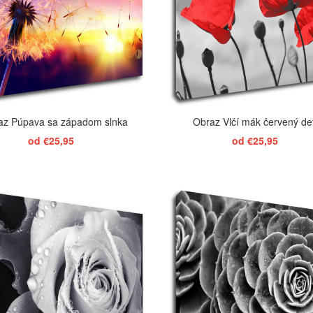
az Púpava sa západom slnka
Obraz Vlčí mák červený det
od €25,95
od €25,95
ZOBRAZIŤ
ZOBRAZIŤ