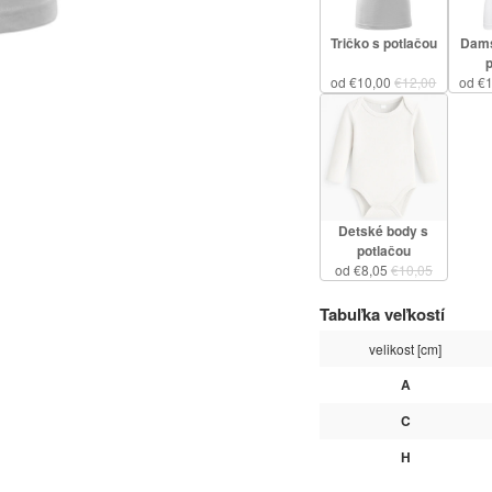
Tričko s potlačou
Dams
od €10,00
€12,00
od €
Detské body s
potlačou
od €8,05
€10,05
Tabuľka veľkostí
velikost [cm]
A
C
H