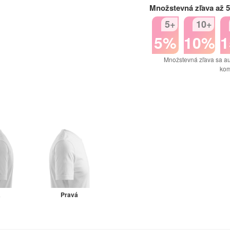
Množstevná zľava až 
5+
10+
5%
10%
Množstevná zľava sa au
kom
á
Pravá