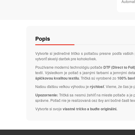
Automat
Popis
Vytvorte si jedinečné tričko s potlačou presne podľa vaš
vytvoriť skvelý darček pre kohokoľvek.
Používame modernú technológiu potlače
DTF (Direct to Foil
textil. Výsledkom je potlač s jasnými farbami a jemnými de
špičkovou kvalitou textilu
. Tričká sú vyrobené zo
100% bav
Našou ďalšou veľkou výhodou je
rýchlosť
. Vieme, že čas je 
Upozornenie:
Tričká sa nesmú žehliť na mieste potlače a je
správne. Potlač nie je realizovaná cez švy ani bočné časti text
Vytvorte si svoje
vlastné tričko a buďte originálni.