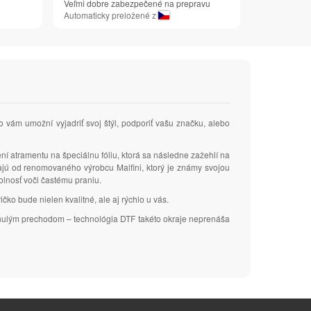
Veľmi dobre zabezpečené na prepravu
Automaticky preložené z
čo vám umožní vyjadriť svoj štýl, podporiť vašu značku, alebo
ení atramentu na špeciálnu fóliu, ktorá sa následne zažehlí na
zajú od renomovaného výrobcu Malfini, ktorý je známy svojou
dolnosť voči častému praniu.
čko bude nielen kvalitné, ale aj rýchlo u vás.
plynulým prechodom – technológia DTF takéto okraje neprenáša