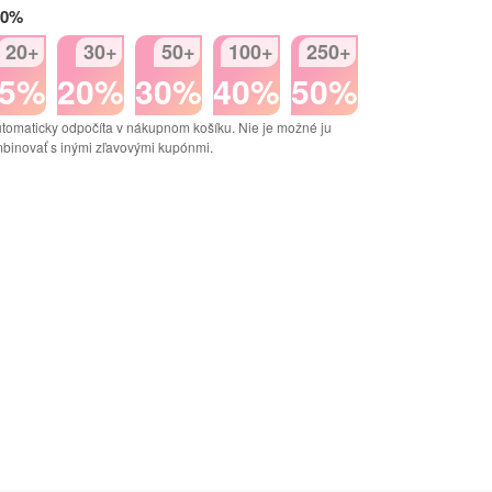
50%
20+
30+
50+
100+
250+
15%
20%
30%
40%
50%
tomaticky odpočíta v nákupnom košíku. Nie je možné ju
binovať s inými zľavovými kupónmi.