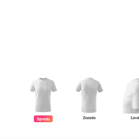
Zozadu
Ľav
Spredu