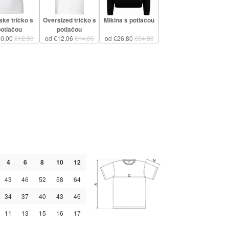
ke tričko s
Oversized tričko s
Mikina s potlačou
potlačou
potlačou
10,00
€12,00
od €12,06
€14,06
od €26,80
€34,80
4
6
8
10
12
43
46
52
58
64
34
37
40
43
46
11
13
15
16
17