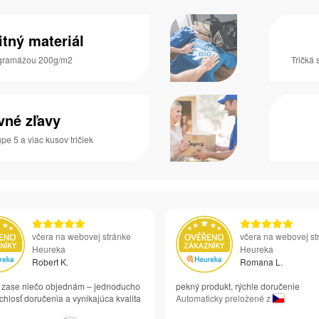
itný materiál
s gramážou 200g/m2
Tričká 
vné zľavy
pe 5 a viac kusov tričiek
včera na webovej stránke
včera na webovej st
Heureka
Heureka
Robert K.
Romana L.
si zase niečo objednám – jednoducho
pekný produkt, rýchle doručenie
chlosť doručenia a vynikajúca kvalita
Automaticky preložené z