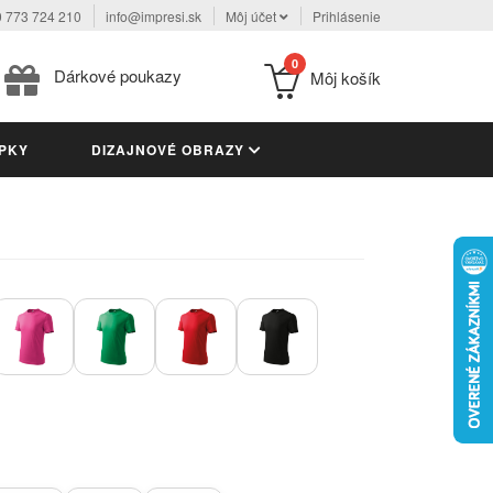
 773 724 210
info@impresi.sk
Môj účet
Prihlásenie
0
Dárkové poukazy
Môj košík
PKY
DIZAJNOVÉ OBRAZY