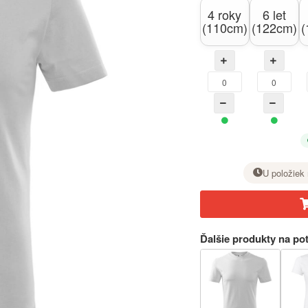
4 roky
6 let
(110cm)
(122cm)
(
U položiek 
Pri požadovanej veľkosti nastavte tlačidlom + počet kusov.
Ďalšie produkty na pot