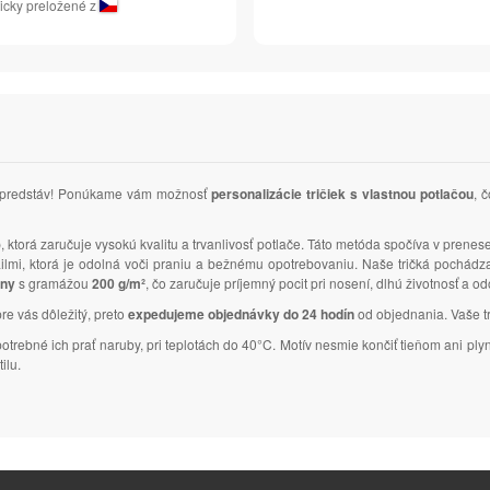
icky preložené z
ich predstáv! Ponúkame vám možnosť
personalizácie tričiek s vlastnou potlačou
, 
)
, ktorá zaručuje vysokú kvalitu a trvanlivosť potlače. Táto metóda spočíva v prenes
tailmi, ktorá je odolná voči praniu a bežnému opotrebovaniu. Naše tričká pochád
lny
s gramážou
200 g/m²
, čo zaručuje príjemný pocit pri nosení, dlhú životnosť a o
pre vás dôležitý, preto
expedujeme objednávky do 24 hodín
od objednania. Vaše tri
 potrebné ich prať naruby, pri teplotách do 40°C. Motív nesmie končiť tieňom ani 
ilu.