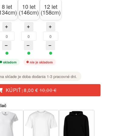
8 let
10 let
12 let
134cm)
(146cm)
(158cm)
skladom
nie je skladom
na sklade je doba dodania 1-3 pracovné dni.
KÚPIŤ
8,00 €
10,00 €
|
lač