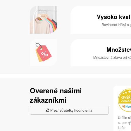
Vysoko kval
Bavlnené tričká 
Množste
Množstevná zľava pri kú
Overené našimi
zákazníkmi
Prezrieť všetky hodnotenia
Určite 
super rý
tlače