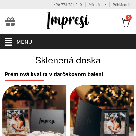
+420 773 724 210
Môj účet
Prihlásenie
0
MENU
Sklenená doska
Prémiová kvalita v darčekovom balení