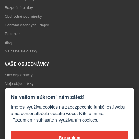
Bezpečné platby
Obchodné podmienky
Ochrana osobných údajov
Recenzia
Blog
Najčastejšie otázky
VAŠE OBJEDNÁVKY
Stav objednávky
Moje objednávky
Výmena tovaru
Na vašom súkromí nám záleží
Odstúpenie od kúpnej zmluvy
Impresi využíva cookies na zabezpečenie funkčnosti webu
Reklamácia
a na personalizáciu obsahu webu. Kliknutím na
"Rozumiem" súhlasíte s využívaním cookies.
KONTAKTY
Kontakty
Rozumiem