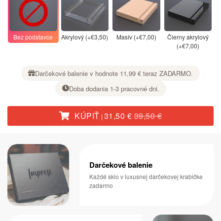
Bez podstavce
Akrylový (+€3,50)
Masív (+€7,00)
Čierny akrylový
(+€7,00)
Darčekové balenie v hodnote 11,99 € teraz ZADARMO.
Doba dodania 1-3 pracovné dni.
KÚPIŤ
31,50 €
39,50 €
|
Darčekové balenie
Každé sklo v luxusnej darčekovej krabičke
zadarmo