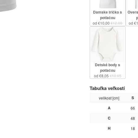
Damske tričko s
Overs
potlačou
od €10,00
€12,00
od €
Detské body s
potlačou
od €8,05
€10,05
Tabuľka veľkostí
S
velikost [cm]
A
66
C
48
H
18