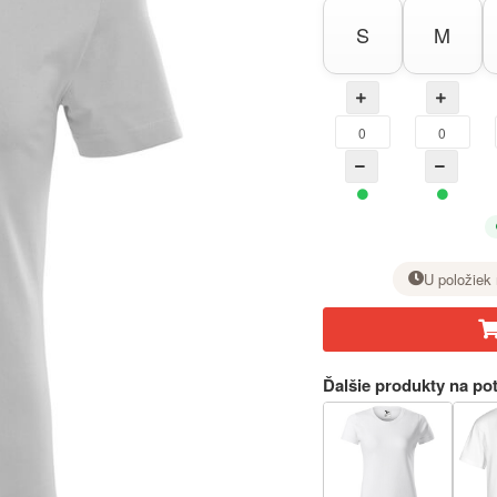
S
M
U položiek 
Pri požadovanej veľkosti nastavte tlačidlom + počet kusov.
Ďalšie produkty na pot