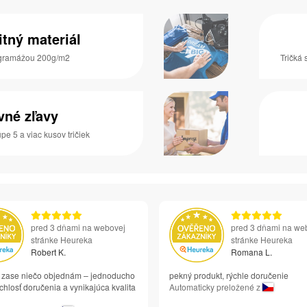
itný materiál
s gramážou 200g/m2
Tričká 
vné zľavy
pe 5 a viac kusov tričiek
pred 3 dňami na webovej
pred 3 dňami na we
stránke Heureka
stránke Heureka
Robert K.
Romana L.
si zase niečo objednám – jednoducho
pekný produkt, rýchle doručenie
chlosť doručenia a vynikajúca kvalita
Automaticky preložené z