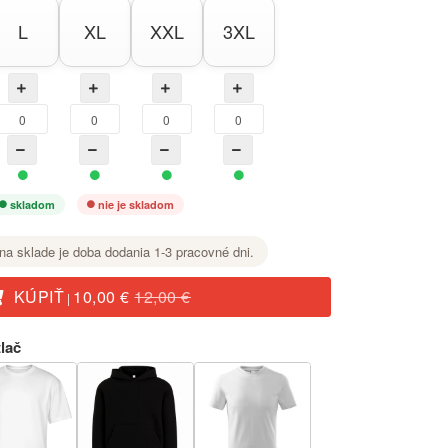
L
XL
XXL
3XL
skladom
nie je skladom
na sklade je doba dodania 1-3 pracovné dni.
KÚPIŤ
10,00 €
12,00 €
|
lač