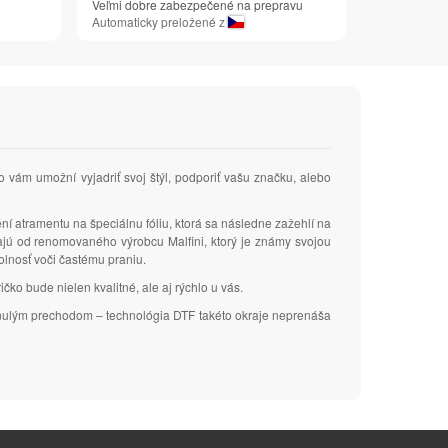
Veľmi dobre zabezpečené na prepravu
Automaticky preložené z
čo vám umožní vyjadriť svoj štýl, podporiť vašu značku, alebo
ení atramentu na špeciálnu fóliu, ktorá sa následne zažehlí na
zajú od renomovaného výrobcu Malfini, ktorý je známy svojou
dolnosť voči častému praniu.
čko bude nielen kvalitné, ale aj rýchlo u vás.
plynulým prechodom – technológia DTF takéto okraje neprenáša