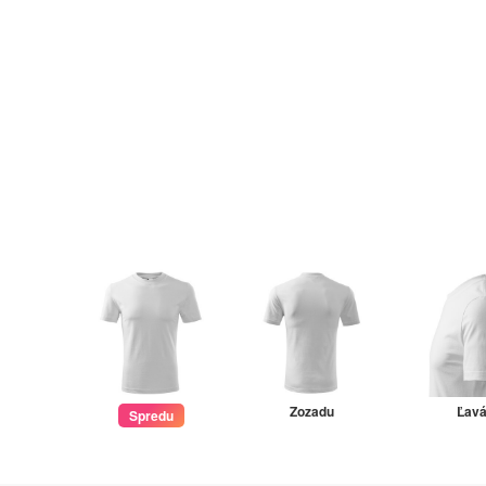
Zozadu
Ľav
Spredu