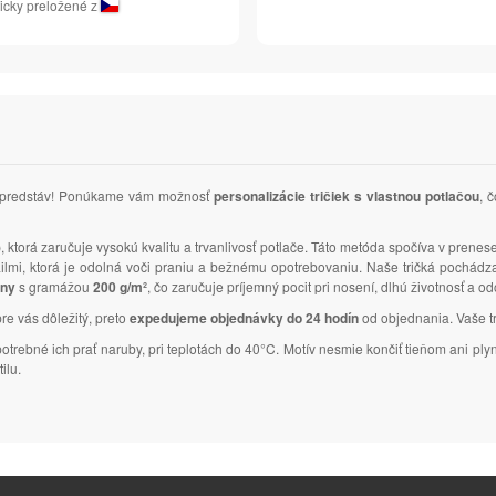
icky preložené z
ich predstáv! Ponúkame vám možnosť
personalizácie tričiek s vlastnou potlačou
, 
)
, ktorá zaručuje vysokú kvalitu a trvanlivosť potlače. Táto metóda spočíva v prenes
tailmi, ktorá je odolná voči praniu a bežnému opotrebovaniu. Naše tričká pochád
lny
s gramážou
200 g/m²
, čo zaručuje príjemný pocit pri nosení, dlhú životnosť a o
pre vás dôležitý, preto
expedujeme objednávky do 24 hodín
od objednania. Vaše tri
 potrebné ich prať naruby, pri teplotách do 40°C. Motív nesmie končiť tieňom ani 
ilu.