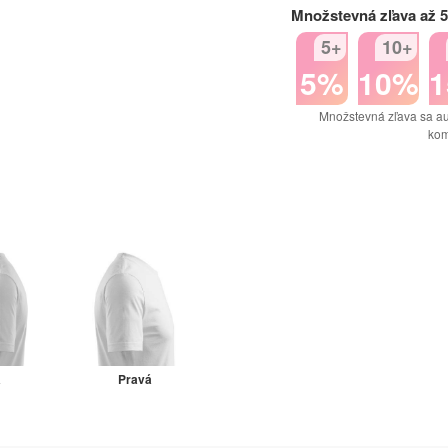
Množstevná zľava až 
5+
10+
5%
10%
Množstevná zľava sa au
kom
á
Pravá