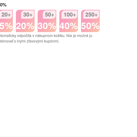
50%
20+
30+
50+
100+
250+
15%
20%
30%
40%
50%
tomaticky odpočíta v nákupnom košíku. Nie je možné ju
binovať s inými zľavovými kupónmi.