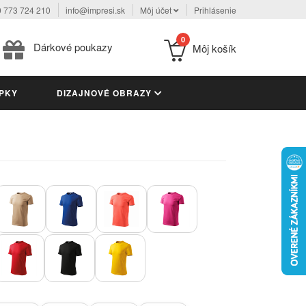
 773 724 210
info@impresi.sk
Môj účet
Prihlásenie
0
Dárkové poukazy
Môj košík
PKY
DIZAJNOVÉ OBRAZY