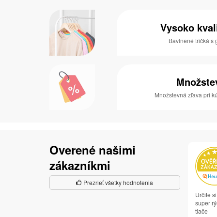
Vysoko kval
Bavlnené tričká 
Množste
Množstevná zľava pri kú
Overené našimi
zákazníkmi
Prezrieť všetky hodnotenia
Určite 
super rý
tlače