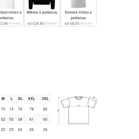
ized tričko s
Mikina s potlačou
Detské tričko s
potlačou
potlačou
12,06
€14,06
od €26,80
€34,80
od €8,00
€10,00
M
L
XL
XXL
3XL
70
74
76
78
82
52
55
58
61
65
22
23
24
25
26