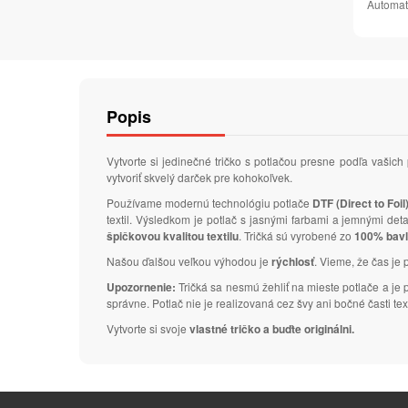
Automat
Popis
Vytvorte si jedinečné tričko s potlačou presne podľa vaš
vytvoriť skvelý darček pre kohokoľvek.
Používame modernú technológiu potlače
DTF (Direct to Foil
textil. Výsledkom je potlač s jasnými farbami a jemnými de
špičkovou kvalitou textilu
. Tričká sú vyrobené zo
100% bav
Našou ďalšou veľkou výhodou je
rýchlosť
. Vieme, že čas je 
Upozornenie:
Tričká sa nesmú žehliť na mieste potlače a je
správne. Potlač nie je realizovaná cez švy ani bočné časti text
Vytvorte si svoje
vlastné tričko a buďte originálni.