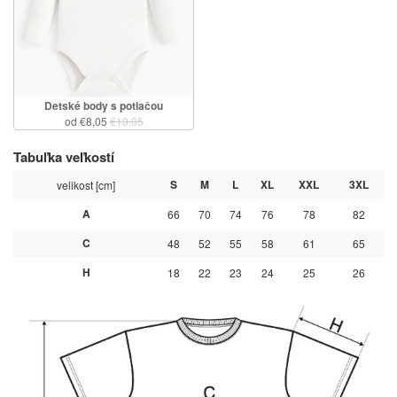
Detské body s potlačou
od €8,05
€10,05
Tabuľka veľkostí
S
M
L
XL
XXL
3XL
velikost [cm]
A
66
70
74
76
78
82
C
48
52
55
58
61
65
H
18
22
23
24
25
26