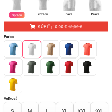
Zozadu
Ľavá
Pravá
Spredu
KÚPIŤ
10,00 €
12,00 €
|
Farba
Veľkosť
S
M
L
XL
XXL
3XL