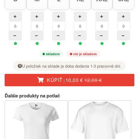
skladom
nie je skladom
U položiek na sklade je doba dodania 1-3 pracovné dni.
KÚPIŤ
10,00 €
12,00 €
|
Pri požadovanej veľkosti nastavte tlačidlom + počet kusov.
Ďalšie produkty na potlač