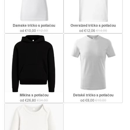
Damske tričko s potlačou
Oversized tričko s potlačou
od €10,00
€12,00
od €12,06
€14,06
Mikina s potlačou
Detské tričko s potlačou
od €26,80
€34,80
od €8,00
€10,00