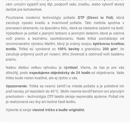
vám umožní vyjadriť svoj štýl, podporiť vašu značku, alebo vytvoriť skvelý
darček pre kohokoľvek.
Používame modernú technológiu potlače
DTF (Direct to Foil)
, ktorá
zaručuje vysokú kvalitu a trvanlivosť potlače. Táto metóda spočíva v
prenesení atramentu na špeciálnu fóliu, ktorá sa následne zažehlí na textil.
Výsledkom je potlač s jasnými farbami a jemnými detailmi, ktorá je odolná
voči praniu a bežnému opotrebovaniu. Naše tričká pochádzajú od
renomovaného výrobcu Malfini, ktorý je známy svojou
špičkovou kvalitou
textilu
. Tričká sú vyrobené zo
100% bavlny
s gramážou
200 g/m²
, čo
zaručuje príjemný pocit pri nosení, dlhú životnosť a odolnosť voči častému
praniu.
Našou ďalšou veľkou výhodou je
rýchlosť
. Vieme, že čas je pre vás
dôležitý, preto
expedujeme objednávky do 24 hodín
od objednania. Vaše
tričko bude nielen kvalitné, ale aj rýchlo u vás.
Upozornenie:
Tričká sa nesmú žehliť na mieste potlače a je potrebné ich
prať naruby, pri teplotách do 40°C. Motív nesmie končiť tieňom ani plynulým
prechodom – technológia DTF takéto okraje neprenáša správne. Potlač nie
je realizovaná cez švy ani bočné časti textilu.
Vytvorte si svoje
vlastné tričko a buďte originálni.