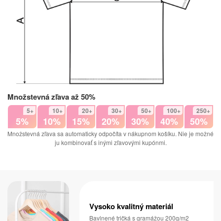
Množstevná zľava až 50%
5+
10+
20+
30+
50+
100+
250+
5%
10%
15%
20%
30%
40%
50%
Množstevná zľava sa automaticky odpočíta v nákupnom košíku. Nie je možné
ju kombinovať s inými zľavovými kupónmi.
Vysoko kvalitný materiál
Bavlnené tričká s gramážou 200g/m2