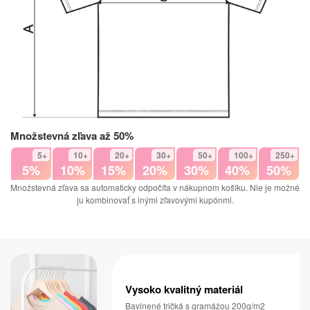
Množstevná zľava až 50%
5+
10+
20+
30+
50+
100+
250+
5%
10%
15%
20%
30%
40%
50%
Množstevná zľava sa automaticky odpočíta v nákupnom košíku. Nie je možné
ju kombinovať s inými zľavovými kupónmi.
Vysoko kvalitný materiál
Bavlnené tričká s gramážou 200g/m2