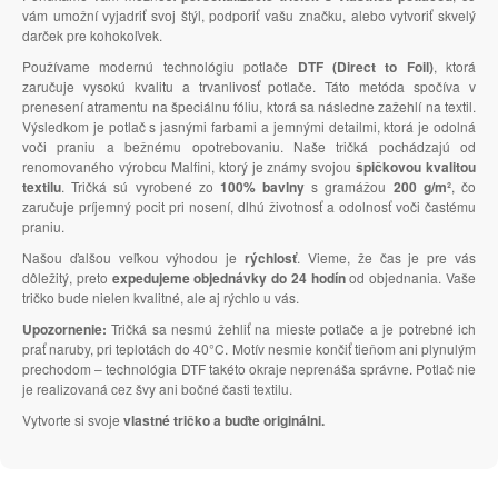
vám umožní vyjadriť svoj štýl, podporiť vašu značku, alebo vytvoriť skvelý
darček pre kohokoľvek.
Používame modernú technológiu potlače
DTF (Direct to Foil)
, ktorá
zaručuje vysokú kvalitu a trvanlivosť potlače. Táto metóda spočíva v
prenesení atramentu na špeciálnu fóliu, ktorá sa následne zažehlí na textil.
Výsledkom je potlač s jasnými farbami a jemnými detailmi, ktorá je odolná
voči praniu a bežnému opotrebovaniu. Naše tričká pochádzajú od
renomovaného výrobcu Malfini, ktorý je známy svojou
špičkovou kvalitou
textilu
. Tričká sú vyrobené zo
100% bavlny
s gramážou
200 g/m²
, čo
zaručuje príjemný pocit pri nosení, dlhú životnosť a odolnosť voči častému
praniu.
Našou ďalšou veľkou výhodou je
rýchlosť
. Vieme, že čas je pre vás
dôležitý, preto
expedujeme objednávky do 24 hodín
od objednania. Vaše
tričko bude nielen kvalitné, ale aj rýchlo u vás.
Upozornenie:
Tričká sa nesmú žehliť na mieste potlače a je potrebné ich
prať naruby, pri teplotách do 40°C. Motív nesmie končiť tieňom ani plynulým
prechodom – technológia DTF takéto okraje neprenáša správne. Potlač nie
je realizovaná cez švy ani bočné časti textilu.
Vytvorte si svoje
vlastné tričko a buďte originálni.