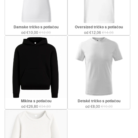
Damske tričko s potlačou
Oversized tričko s potlačou
od €10,00
€12,00
od €12,06
€14,06
Mikina s potlačou
Detské tričko s potlačou
od €26,80
€34,80
od €8,00
€10,00