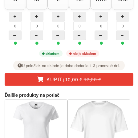
skladom
nie je skladom
U položiek na sklade je doba dodania 1-3 pracovné dni.
KÚPIŤ
10,00 €
12,00 €
|
Pri požadovanej veľkosti nastavte tlačidlom + počet kusov.
Ďalšie produkty na potlač