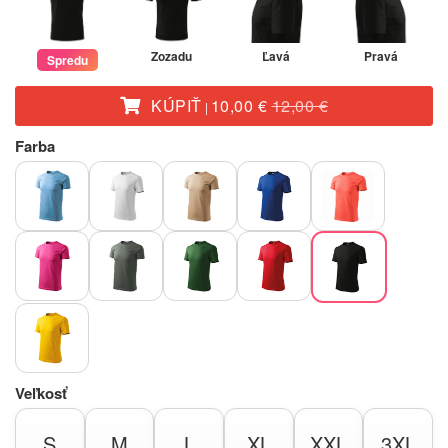
Zozadu
Ľavá
Pravá
Spredu
KÚPIŤ
10,00 €
12,00 €
|
Farba
Veľkosť
S
M
L
XL
XXL
3XL