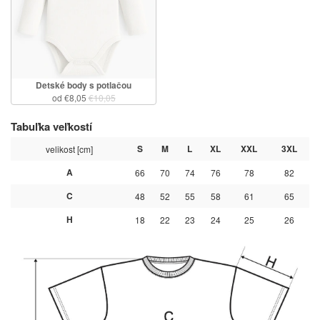
Detské body s potlačou
od €8,05
€10,05
Tabuľka veľkostí
S
M
L
XL
XXL
3XL
velikost [cm]
A
66
70
74
76
78
82
C
48
52
55
58
61
65
H
18
22
23
24
25
26