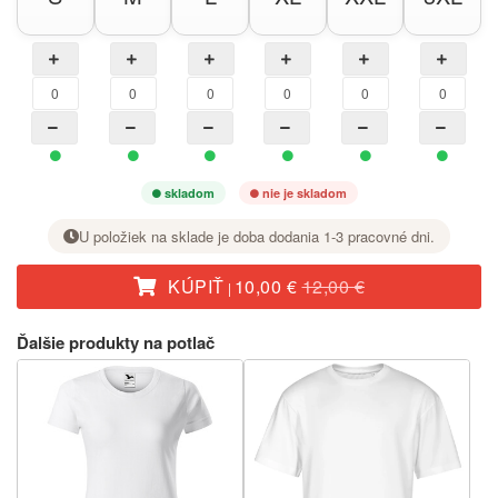
skladom
nie je skladom
U položiek na sklade je doba dodania 1-3 pracovné dni.
KÚPIŤ
10,00 €
12,00 €
|
Pri požadovanej veľkosti nastavte tlačidlom + počet kusov.
Ďalšie produkty na potlač