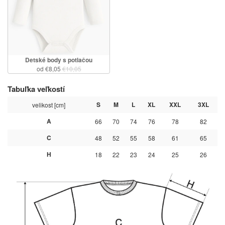
Detské body s potlačou
od €8,05
€10,05
Tabuľka veľkostí
S
M
L
XL
XXL
3XL
velikost [cm]
A
66
70
74
76
78
82
C
48
52
55
58
61
65
H
18
22
23
24
25
26