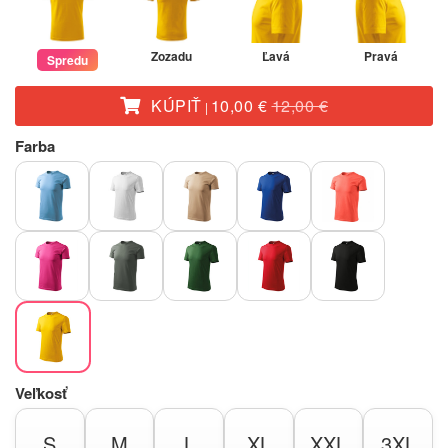
Zozadu
Ľavá
Pravá
Spredu
KÚPIŤ
10,00 €
12,00 €
|
Farba
Veľkosť
S
M
L
XL
XXL
3XL