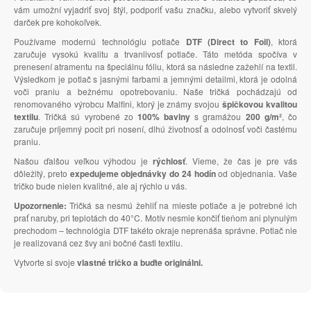
vám umožní vyjadriť svoj štýl, podporiť vašu značku, alebo vytvoriť skvelý
darček pre kohokoľvek.
Používame modernú technológiu potlače
DTF (Direct to Foil)
, ktorá
zaručuje vysokú kvalitu a trvanlivosť potlače. Táto metóda spočíva v
prenesení atramentu na špeciálnu fóliu, ktorá sa následne zažehlí na textil.
Výsledkom je potlač s jasnými farbami a jemnými detailmi, ktorá je odolná
voči praniu a bežnému opotrebovaniu. Naše tričká pochádzajú od
renomovaného výrobcu Malfini, ktorý je známy svojou
špičkovou kvalitou
textilu
. Tričká sú vyrobené zo
100% bavlny
s gramážou
200 g/m²
, čo
zaručuje príjemný pocit pri nosení, dlhú životnosť a odolnosť voči častému
praniu.
Našou ďalšou veľkou výhodou je
rýchlosť
. Vieme, že čas je pre vás
dôležitý, preto
expedujeme objednávky do 24 hodín
od objednania. Vaše
tričko bude nielen kvalitné, ale aj rýchlo u vás.
Upozornenie:
Tričká sa nesmú žehliť na mieste potlače a je potrebné ich
prať naruby, pri teplotách do 40°C. Motív nesmie končiť tieňom ani plynulým
prechodom – technológia DTF takéto okraje neprenáša správne. Potlač nie
je realizovaná cez švy ani bočné časti textilu.
Vytvorte si svoje
vlastné tričko a buďte originálni.