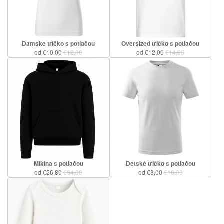
Damske tričko s potlačou
Oversized tričko s potlačou
od €10,00
€12,00
od €12,06
€14,06
Mikina s potlačou
Detské tričko s potlačou
od €26,80
€34,80
od €8,00
€10,00