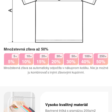
Množstevná zľava až 50%
5+
10+
20+
30+
50+
100+
250+
5%
10%
15%
20%
30%
40%
50%
Množstevná zľava sa automaticky odpočíta v nákupnom košíku. Nie je možné
ju kombinovať s inými zľavovými kupónmi.
Vysoko kvalitný materiál
Bavlnené tričká s gramážou 200g/m2