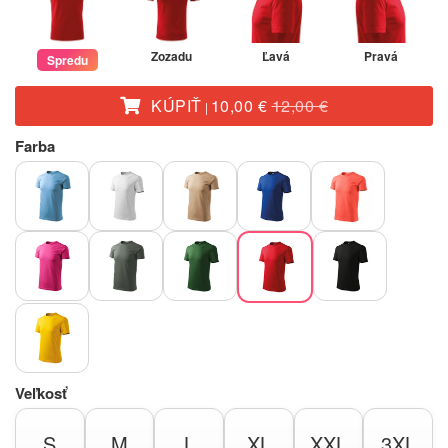
Zozadu
Ľavá
Pravá
Spredu
KÚPIŤ
10,00 €
12,00 €
|
Farba
Veľkosť
S
M
L
XL
XXL
3XL