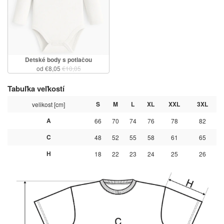
Detské body s potlačou
od €8,05
€10,05
Tabuľka veľkostí
S
M
L
XL
XXL
3XL
velikost [cm]
A
66
70
74
76
78
82
C
48
52
55
58
61
65
H
18
22
23
24
25
26