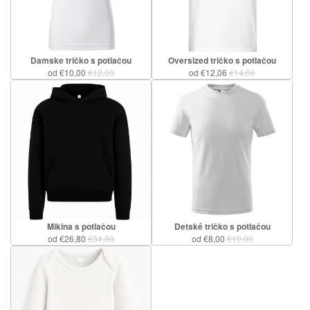
Damske tričko s potlačou
Oversized tričko s potlačou
od €10,00
€12,00
od €12,06
€14,06
Mikina s potlačou
Detské tričko s potlačou
od €26,80
€34,80
od €8,00
€10,00