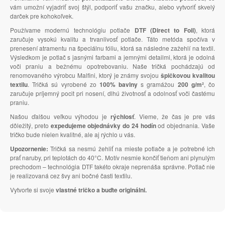
vám umožní vyjadriť svoj štýl, podporiť vašu značku, alebo vytvoriť skvelý
darček pre kohokoľvek.
Používame modernú technológiu potlače
DTF (Direct to Foil)
, ktorá
zaručuje vysokú kvalitu a trvanlivosť potlače. Táto metóda spočíva v
prenesení atramentu na špeciálnu fóliu, ktorá sa následne zažehlí na textil.
Výsledkom je potlač s jasnými farbami a jemnými detailmi, ktorá je odolná
voči praniu a bežnému opotrebovaniu. Naše tričká pochádzajú od
renomovaného výrobcu Malfini, ktorý je známy svojou
špičkovou kvalitou
textilu
. Tričká sú vyrobené zo
100% bavlny
s gramážou
200 g/m²
, čo
zaručuje príjemný pocit pri nosení, dlhú životnosť a odolnosť voči častému
praniu.
Našou ďalšou veľkou výhodou je
rýchlosť
. Vieme, že čas je pre vás
dôležitý, preto
expedujeme objednávky do 24 hodín
od objednania. Vaše
tričko bude nielen kvalitné, ale aj rýchlo u vás.
Upozornenie:
Tričká sa nesmú žehliť na mieste potlače a je potrebné ich
prať naruby, pri teplotách do 40°C. Motív nesmie končiť tieňom ani plynulým
prechodom – technológia DTF takéto okraje neprenáša správne. Potlač nie
je realizovaná cez švy ani bočné časti textilu.
Vytvorte si svoje
vlastné tričko a buďte originálni.