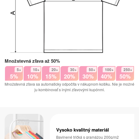
Množstevná zľava až 50%
5+
10+
20+
30+
50+
100+
250+
5%
10%
15%
20%
30%
40%
50%
Množstevná zľava sa automaticky odpočíta v nákupnom košíku. Nie je možné
ju kombinovať s inými zľavovými kupónmi.
Vysoko kvalitný materiál
Bavlnené tričká s gramážou 200g/m2