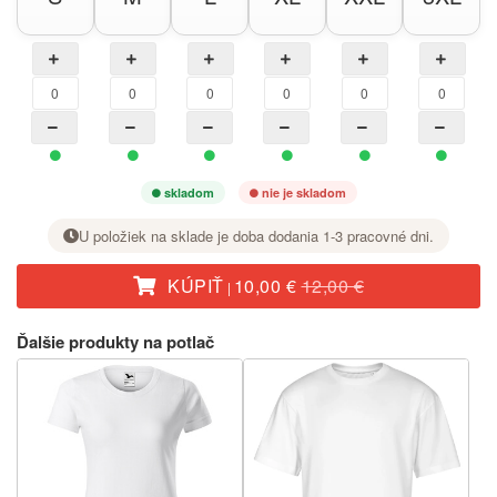
skladom
nie je skladom
U položiek na sklade je doba dodania 1-3 pracovné dni.
KÚPIŤ
10,00 €
12,00 €
|
Pri požadovanej veľkosti nastavte tlačidlom + počet kusov.
Ďalšie produkty na potlač