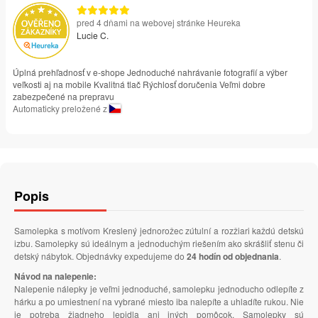
pred 4 dňami na webovej stránke Heureka
Lucie C.
Úplná prehľadnosť v e-shope Jednoduché nahrávanie fotografií a výber
veľkosti aj na mobile Kvalitná tlač Rýchlosť doručenia Veľmi dobre
zabezpečené na prepravu
Automaticky preložené z
Popis
Samolepka s motívom Kreslený jednorožec zútulní a rozžiari každú detskú
izbu. Samolepky sú ideálnym a jednoduchým riešením ako skrášliť stenu či
detský nábytok. Objednávky expedujeme do
24 hodín od objednania
.
Návod na nalepenie:
Nalepenie nálepky je veľmi jednoduché, samolepku jednoducho odlepíte z
hárku a po umiestnení na vybrané miesto iba nalepíte a uhladíte rukou. Nie
je potreba žiadneho lepidla ani iných pomôcok. Samolepky sú