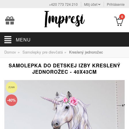
+420 773 724 210
Môj účet
Prihlásenie
0
MENU
»
»
Domov
Samolepky pre dievčatá
Kreslený jednorožec
SAMOLEPKA DO DETSKEJ IZBY KRESLENÝ
JEDNOROŽEC - 40X43CM
ZĽAVA
-40%