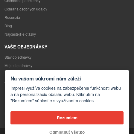
Obchodné podmienky
Ochrana osobných údajov
Recenzia
Blog
Najčastejšie otázky
VAŠE OBJEDNÁVKY
Stav objednávky
Moje objednávky
Výmena tovaru
Na vašom súkromí nám záleží
Odstúpenie od kúpnej zmluvy
Impresi využíva cookies na zabezpečenie funkčnosti webu
Reklamácia
a na personalizáciu obsahu webu. Kliknutím na
"Rozumiem" súhlasíte s využívaním cookies.
KONTAKTY
Kontakty
Rozumiem
Kontaktný formulár
Odmietnuť všetko