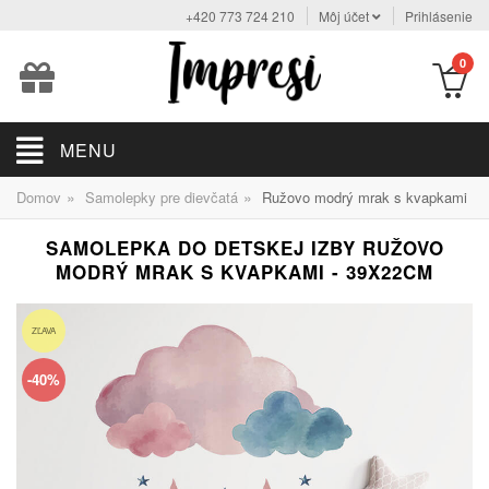
+420 773 724 210
Môj účet
Prihlásenie
0
MENU
»
»
Domov
Samolepky pre dievčatá
Ružovo modrý mrak s kvapkami
SAMOLEPKA DO DETSKEJ IZBY RUŽOVO
MODRÝ MRAK S KVAPKAMI - 39X22CM
ZĽAVA
-40%