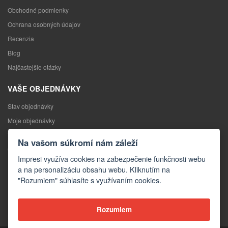
Obchodné podmienky
Ochrana osobných údajov
Recenzia
Blog
Najčastejšie otázky
VAŠE OBJEDNÁVKY
Stav objednávky
Moje objednávky
Výmena tovaru
Na vašom súkromí nám záleží
Odstúpenie od kúpnej zmluvy
Impresi využíva cookies na zabezpečenie funkčnosti webu
Reklamácia
a na personalizáciu obsahu webu. Kliknutím na
"Rozumiem" súhlasíte s využívaním cookies.
KONTAKTY
Kontakty
Rozumiem
Kontaktný formulár