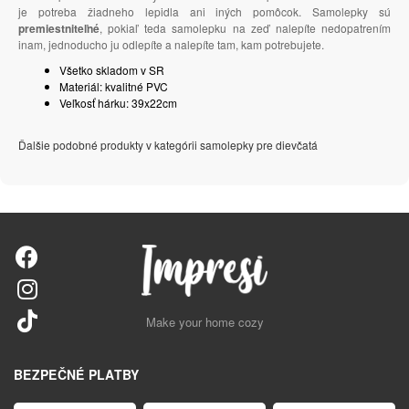
je potreba žiadneho lepidla ani iných pomôcok. Samolepky sú
premiestniteľné
, pokiaľ teda samolepku na zeď nalepíte nedopatrením
inam, jednoducho ju odlepíte a nalepíte tam, kam potrebujete.
Všetko skladom v SR
Materiál: kvalitné PVC
Veľkosť hárku: 39x22cm
Ďalšie podobné produkty v kategórii samolepky pre dievčatá
Make your home cozy
BEZPEČNÉ PLATBY