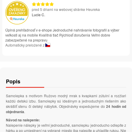
pred 5 dňami na webovej stránke Heureka
Lucie C.
Úplná prehľadnosť v e-shope Jednoduché nahrávanie fotografií a výber
veľkosti aj na mobile Kvalitná tlač Rýchlosť doručenia Veľmi dobre
zabezpečené na prepravu
Automaticky preložené z
Popis
Samolepka s motívom Ružovo modrý mrak s kvapkami zútulní a rozžiari
každú detskú izbu. Samolepky sú ideálnym a jednoduchým riešením ako
skrášliť stenu či detský nábytok. Objednávky expedujeme do
24 hodín od
objednania
.
Návod na nalepenie:
Nalepenie nálepky je veľmi jednoduché, samolepku jednoducho odlepíte z
hárku a po umiestnení na vybrané miesto iba nalepíte a uhladíte rukou. Nie