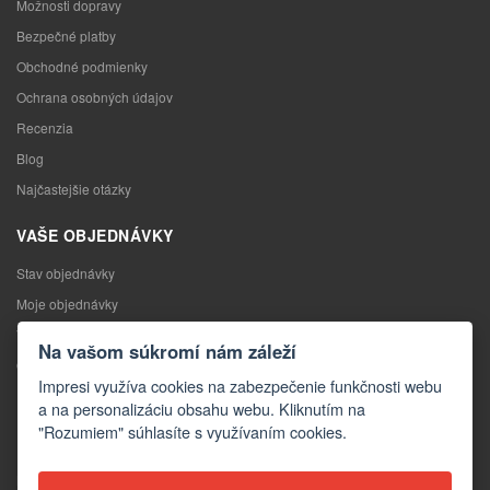
Možnosti dopravy
Bezpečné platby
Obchodné podmienky
Ochrana osobných údajov
Recenzia
Blog
Najčastejšie otázky
VAŠE OBJEDNÁVKY
Stav objednávky
Moje objednávky
Výmena tovaru
Na vašom súkromí nám záleží
Odstúpenie od kúpnej zmluvy
Impresi využíva cookies na zabezpečenie funkčnosti webu
Reklamácia
a na personalizáciu obsahu webu. Kliknutím na
"Rozumiem" súhlasíte s využívaním cookies.
KONTAKTY
Kontakty