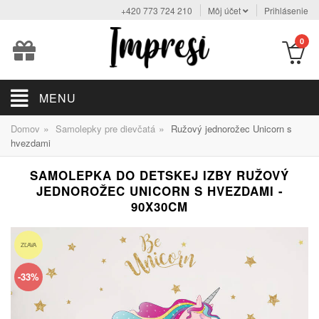
+420 773 724 210
Môj účet
Prihlásenie
0
MENU
»
»
Domov
Samolepky pre dievčatá
Ružový jednorožec Unicorn s
hvezdami
SAMOLEPKA DO DETSKEJ IZBY RUŽOVÝ
JEDNOROŽEC UNICORN S HVEZDAMI -
90X30CM
ZĽAVA
-33%