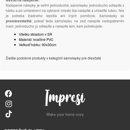
Nalepenie nálepky je veľmi jednoduché, samolepku jednoducho odlepíte z
hárku a po umiestnení na vybrané miesto iba nalepíte a uhladíte rukou. Nie
je potreba žiadneho lepidla ani iných pomôcok. Samolepky sú
premiestniteľné
, pokiaľ teda samolepku na zeď nalepíte nedopatrením
inam, jednoducho ju odlepíte a nalepíte tam, kam potrebujete.
Všetko skladom v SR
Materiál: kvalitné PVC
Veľkosť hárku: 90x30cm
Ďalšie podobné produkty v kategórii samolepky pre dievčatá
Make your home cozy