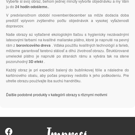
Vyberte si svoj obraz, behom jednej minúty vytvorte objednávku a my Vám
ju do
24 hodín odošleme.
.
V predvianočnom období november/december sa môže dodacia doba
predlžiť vplyvom zvýšeného počtu objednávok a vysokej vyťaženosti
dopravcov.
Naše obrazy sú vytlačené ekologickým tlačou s hygienicky nezávadnými
latexovými farbami na kvalitné maliarske plátno, ktoré je napnuté na pevný
rám z
borovicového dreva
. Vďaka použitiu kvalitných technológií a farieb,
môžeme garantovať farebnú stálosť a dlhú životnosť obrazu. Štruktúrované
umelecké plátno je napnuté po stranách rámu a vytvára tak na stene
pozoruhodný
3D efekt
.
Každý obraz je pri expedícii balený do bublinkovej fólie a následne do
kartónového obalu, aby počas prepravy nedošlo k jeho poškodeniu. Pre
utretie obrazu používajte iba suchú handričku.
Ďalšie podobné produkty v kategórii obrazy s rôznymi motívmi