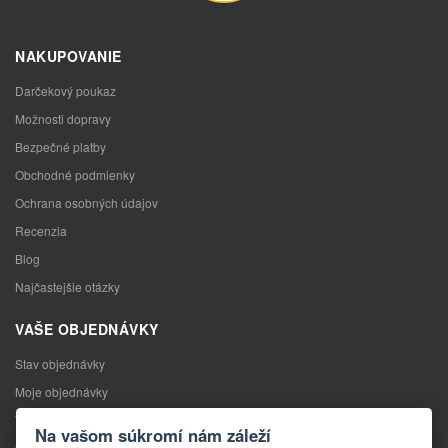
NAKUPOVANIE
Darčekový poukaz
Možnosti dopravy
Bezpečné platby
Obchodné podmienky
Ochrana osobných údajov
Recenzia
Blog
Najčastejšie otázky
VAŠE OBJEDNÁVKY
Stav objednávky
Moje objednávky
Výmena tovaru
Na vašom súkromí nám záleží
Odstúpenie od kúpnej zmluvy