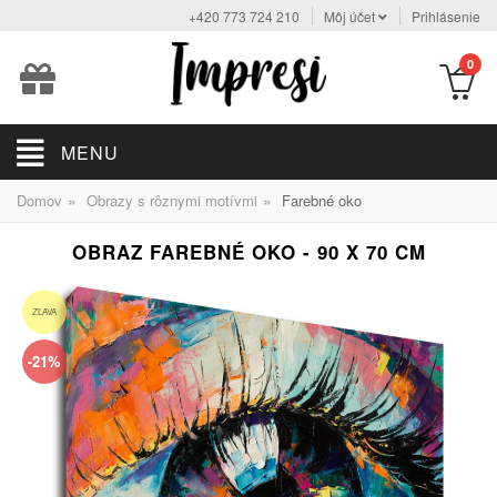
+420 773 724 210
Môj účet
Prihlásenie
0
MENU
»
»
Domov
Obrazy s rôznymi motívmi
Farebné oko
OBRAZ FAREBNÉ OKO - 90 X 70 CM
ZĽAVA
-21%