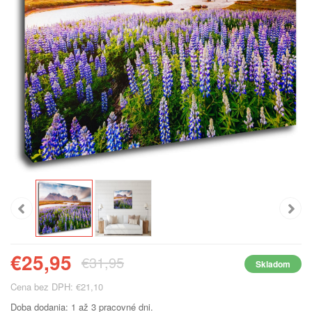
€25,95
€31,95
Skladom
Cena bez DPH: €21,10
Doba dodania: 1 až 3 pracovné dni.