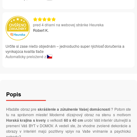
pred 4 dňami na webovej stránke Heureka
Robert K.
Určite si zase niečo objednám – jednoducho super rýchlosť doručenia a
vynikajúca kvalita tlače
Automaticky preložené z
Popis
Hľadáte obraz pre
skrášlenie a zútulnenie Vašej domácnosti
? Potom ste
tu na správnom mieste! Moderné dizajnový obraz na stenu s motívom
Horská krajina s kvety
o veľkosti
60 x 40 cm
urobí Váš interiér útulnejší a
premení Váš BYT v DOMOV. A vedeli ste, že vhodne zvolené dekorácie a
obrazy v interiéri majú pozitívny vplyv na Vaše vnímanie a psychickú
pohodu?