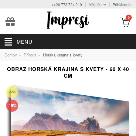
+420 773 724 210
Môj účet
Prihlásenie
0
MENU
»
»
Domov
Príroda
Horská krajina s kvety
OBRAZ HORSKÁ KRAJINA S KVETY - 60 X 40
CM
ZĽAVA
-19%