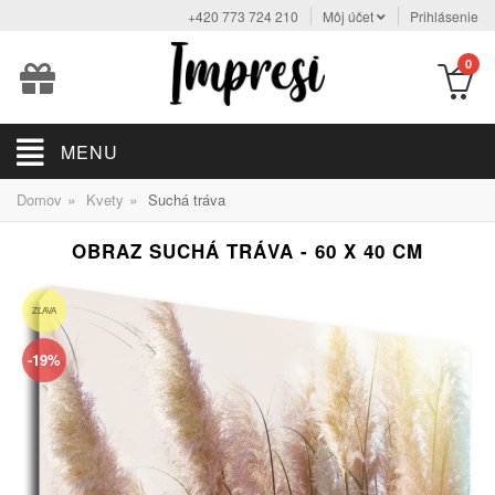
+420 773 724 210
Môj účet
Prihlásenie
0
MENU
»
»
Domov
Kvety
Suchá tráva
OBRAZ SUCHÁ TRÁVA - 60 X 40 CM
ZĽAVA
-19%