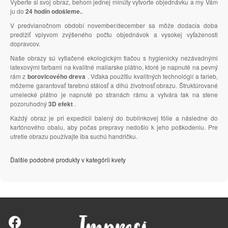
Vyberte si svoj obraz, behom jednej minúty vytvorte objednávku a my Vám
ju do
24 hodín odošleme.
.
V predvianočnom období november/december sa môže dodacia doba
predlžiť vplyvom zvýšeného počtu objednávok a vysokej vyťaženosti
dopravcov.
Naše obrazy sú vytlačené ekologickým tlačou s hygienicky nezávadnými
latexovými farbami na kvalitné maliarske plátno, ktoré je napnuté na pevný
rám z
borovicového dreva
. Vďaka použitiu kvalitných technológií a farieb,
môžeme garantovať farebnú stálosť a dlhú životnosť obrazu. Štruktúrované
umelecké plátno je napnuté po stranách rámu a vytvára tak na stene
pozoruhodný
3D efekt
.
Každý obraz je pri expedícii balený do bublinkovej fólie a následne do
kartónového obalu, aby počas prepravy nedošlo k jeho poškodeniu. Pre
utretie obrazu používajte iba suchú handričku.
Ďalšie podobné produkty v kategórii kvety