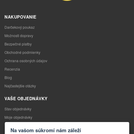
NAKUPOVANIE
Darčekový poukaz
Možnosti dopravy
Bezpečné platby
Obchodné podmienky
Ochrana osobných údajov
Recenzia
Blog
Najčastejšie otázky
VAŠE OBJEDNÁVKY
Stav objednávky
Moje objednávky
Výmena tovaru
Na vašom súkromí nám záleží
Odstúpenie od kúpnej zmluvy