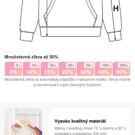
Množstevná zľava až 50%
5+
10+
20+
30+
50+
100+
250+
5%
10%
15%
20%
30%
40%
50%
Množstevná zľava sa automaticky odpočíta v nákupnom košíku. Nie je možné
ju kombinovať s inými zľavovými kupónmi.
Vysoko kvalitný materiál
Mikiny z kvalitnej zmesi 70 % bavlny a 30 %
polyesteru s gramážou 330 g/m²