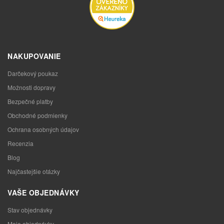
NAKUPOVANIE
Darčekový poukaz
Možnosti dopravy
Bezpečné platby
Obchodné podmienky
Ochrana osobných údajov
Recenzia
Blog
Najčastejšie otázky
VAŠE OBJEDNÁVKY
Stav objednávky
Moje objednávky