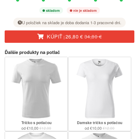
skladom
nie je skladom
U položiek na sklade je doba dodania 1-3 pracovné dni.
KÚPIŤ
26,80 €
34,80 €
|
Pri požadovanej veľkosti nastavte tlačidlom + počet kusov.
Ďalšie produkty na potlač
Tričko s potlačou
Damske tričko s potlačou
od €10,00
€12,00
od €10,00
€12,00