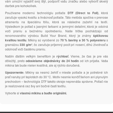
vám umožní vyjadriť svoj štýl, podporiť vašu značku alebo vytvoriť skvelý
darček pre kohokoľvek.
Používame modernú technológiu potlače
DTF (Direct to Foil)
, ktorá
zaručuje vysokú kvalitu a trvácnosť potlače. Táto metóda spočíva v prenose
atramentu na špeciálnu fóliu, ktorá sa následne zažehlí na textil.
Výsledkom je potlač s jasnými farbami a jemnými detailmi, ktorá je odolná
voči praniu a bežnému opotrebeniu. Naše trička pochádzajú od
renomovaného výrobcu Build Your Brand, ktorý je známy
špičkovou
kvalitou textilu
. Mikiny sú vyrobené zo
70 % bavlny a 30 % polyesteru
s
gramážou
330 g/m²
, čo zaručuje príjemný pocit pri nosení, dlhú životnosť a
odolnosť voči častému praniu.
Naším ďalším veľkým benefitom je
rýchlosť
. Vieme, že čas je pre vás
dôležitý, preto
odosielame objednávky do 24 hodín
od ich prijatia. Vaša
mikina tak bude nielen kvalitná, ale aj rýchlo doručená.
Upozornenie:
Mikiny sa nesmú žehliť v mieste potlače a je potrebné ich
prať naruby pri teplotách do 30 °C. Motív nesmie končiť tieňom ani plynulým
prechodom – technológia DTF takéto okraje neprenáša správne. Potlač nie
je realizovaná cez švy ani bočné časti textilu.
Vytvorte si
vlastnú mikinu a buďte originálni.