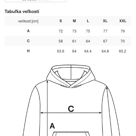
Tabuľka veľkostí
S
M
L
XL
XXL
velikost [cm]
A
72
73
75
77
79
C
58
61
64
67
70
H
63.6
64
64.4
64.8
65.2