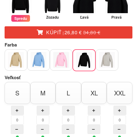
Zozadu
Ľavá
Pravá
Spredu
KÚPIŤ
26,80 €
34,80 €
|
Farba
Veľkosť
S
M
L
XL
XXL