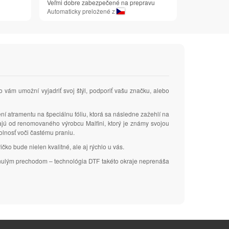
Veľmi dobre zabezpečené na prepravu
Automaticky preložené z
čo vám umožní vyjadriť svoj štýl, podporiť vašu značku, alebo
ení atramentu na špeciálnu fóliu, ktorá sa následne zažehlí na
zajú od renomovaného výrobcu Malfini, ktorý je známy svojou
dolnosť voči častému praniu.
čko bude nielen kvalitné, ale aj rýchlo u vás.
plynulým prechodom – technológia DTF takéto okraje neprenáša