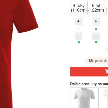
4 roky
6 let
(110cm)
(122cm)
(
U položiek 
Pri požadovanej veľkosti nastavte tlačidlom + počet kusov.
Ďalšie produkty na pot