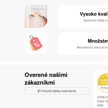
Vysoko kval
Bavlnené tričká 
Množste
Množstevná zľava pri kú
Overené našimi
zákazníkmi
Prezrieť všetky hodnotenia
Určite 
super rý
tlače