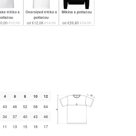
ke tričko s
Oversized tričko s
Mikina s potlačou
potlačou
potlačou
10,00
€12,00
od €12,06
€14,06
od €26,80
€34,80
4
6
8
10
12
43
46
52
58
64
34
37
40
43
46
11
13
15
16
17