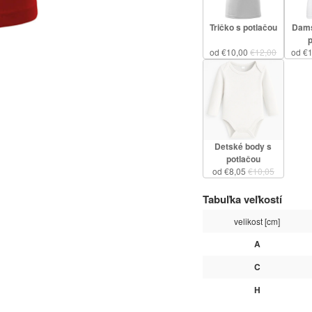
Tričko s potlačou
Dams
od €10,00
€12,00
od €
Detské body s
potlačou
od €8,05
€10,05
Tabuľka veľkostí
velikost [cm]
A
C
H