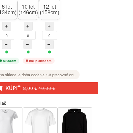
8 let
10 let
12 let
134cm)
(146cm)
(158cm)
skladom
nie je skladom
na sklade je doba dodania 1-3 pracovné dni.
KÚPIŤ
8,00 €
10,00 €
|
lač