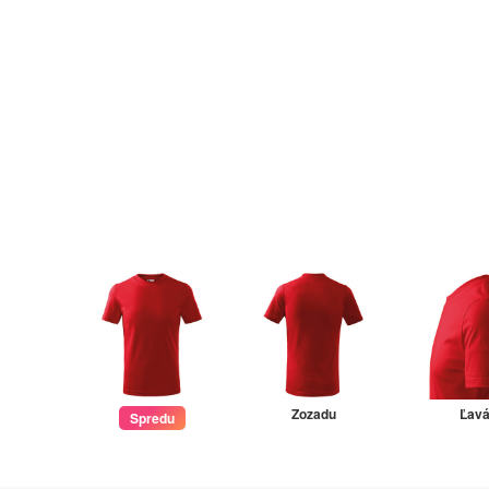
Zozadu
Ľav
Spredu