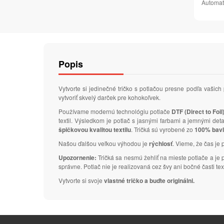
Automat
Popis
Vytvorte si jedinečné tričko s potlačou presne podľa vaš
vytvoriť skvelý darček pre kohokoľvek.
Používame modernú technológiu potlače
DTF (Direct to Foil
textil. Výsledkom je potlač s jasnými farbami a jemnými de
špičkovou kvalitou textilu
. Tričká sú vyrobené zo
100% bav
Našou ďalšou veľkou výhodou je
rýchlosť
. Vieme, že čas je 
Upozornenie:
Tričká sa nesmú žehliť na mieste potlače a je
správne. Potlač nie je realizovaná cez švy ani bočné časti text
Vytvorte si svoje
vlastné tričko a buďte originálni.