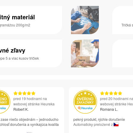
itný materiál
s gramážou 200g/m2
Tričká 
vné zľavy
pe 5 a viac kusov tričiek
pred 19 hodinami na
pred 20 hodinami n
webovej stránke Heureka
webovej stránke He
Robert K.
Romana L.
si zase niečo objednám – jednoducho
pekný produkt, rýchle doručenie
chlosť doručenia a vynikajúca kvalita
Automaticky preložené z