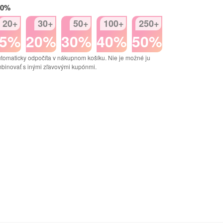
50%
20+
30+
50+
100+
250+
15%
20%
30%
40%
50%
tomaticky odpočíta v nákupnom košíku. Nie je možné ju
binovať s inými zľavovými kupónmi.