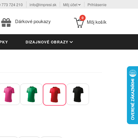
 773 724 210
info@impresi.sk
Môj účet
Prihlásenie
0
Dárkové poukazy
Môj košík
PKY
DIZAJNOVÉ OBRAZY