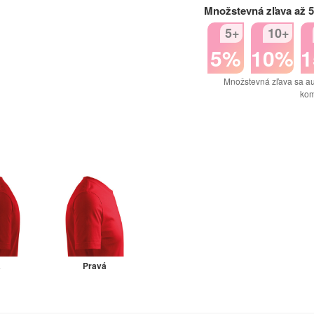
Množstevná zľava až 
5+
10+
5%
10%
Množstevná zľava sa au
kom
á
Pravá