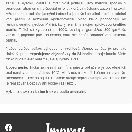
zaručuje vysokú kvalitu a trvanlivosť potlače. Táto metóda spočíva v
prenesení atramentu na špeciálnu fóliu, ktorá sa následne zažehlí na textil.
Výsledkom je potlač s jasnými farbami a jemnými detailmi, ktorá je odolná
voči praniu a bežnému opotrebovaniu. Naše tričká pochádzajú od
renomovaného výrobcu Malfini, ktorý je známy svojou
špičkovou kvalitou
textilu
. Tričká sú vyrobené zo
100% bavlny
s gramážou
200 g/m²
, čo
zaručuje príjemný pocit pri nosení, dlhú životnosť a odolnosť voči častému
praniu.
Našou ďalšou veľkou výhodou je
rýchlosť
. Vieme, že čas je pre vás
dôležitý, preto
expedujeme objednávky do 24 hodín
od objednania. Vaše
tričko bude nielen kvalitné, ale aj rýchlo u vás.
Upozornenie:
Tričká sa nesmú žehliť na mieste potlače a je potrebné ich
prať naruby, pri teplotách do 40°C. Motív nesmie končiť tieňom ani plynulým
prechodom – technológia DTF takéto okraje neprenáša správne. Potlač nie
je realizovaná cez švy ani bočné časti textilu.
Vytvorte si svoje
vlastné tričko a buďte originálni.