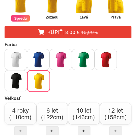
Zozadu
Ľavá
Pravá
Spredu
KÚPIŤ
8,00 €
10,00 €
|
Farba
Veľkosť
4 roky
6 let
10 let
12 let
(110cm)
(122cm)
(146cm)
(158cm)