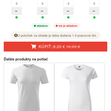
skladom
nie je skladom
U položiek na sklade je doba dodania 1-3 pracovné dni.
KÚPIŤ
8,00 €
10,00 €
|
Pri požadovanej veľkosti nastavte tlačidlom + počet kusov.
Ďalšie produkty na potlač