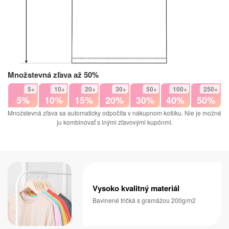
Množstevná zľava až 50%
5+
10+
20+
30+
50+
100+
250+
5%
10%
15%
20%
30%
40%
50%
Množstevná zľava sa automaticky odpočíta v nákupnom košíku. Nie je možné
ju kombinovať s inými zľavovými kupónmi.
Vysoko kvalitný materiál
Bavlnené tričká s gramážou 200g/m2