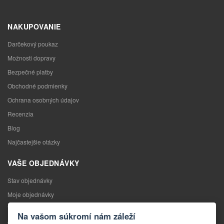
NAKUPOVANIE
Darčekový poukaz
Možnosti dopravy
Bezpečné platby
Obchodné podmienky
Ochrana osobných údajov
Recenzia
Blog
Najčastejšie otázky
VAŠE OBJEDNÁVKY
Stav objednávky
Moje objednávky
Výmena tovaru
Na vašom súkromí nám záleží
Odstúpenie od kúpnej zmluvy