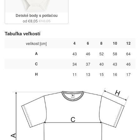
Detské body s potlačou
od €8,05
€10,05
Tabuľka veľkostí
4
6
8
10
12
velikost [cm]
A
43
46
52
58
64
C
34
37
40
43
46
H
11
13
15
16
17