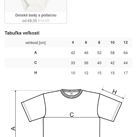
Detské body s potlačou
od €8,05
€10,05
Tabuľka veľkostí
4
6
8
10
12
velikost [cm]
A
42
46
52
58
64
C
33
36
40
42
44
H
10
12
15
15
17