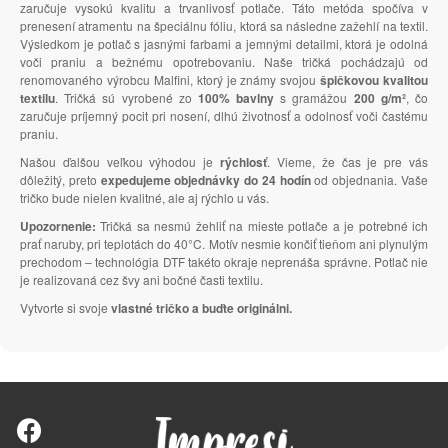
zaručuje vysokú kvalitu a trvanlivosť potlače. Táto metóda spočíva v
prenesení atramentu na špeciálnu fóliu, ktorá sa následne zažehlí na textil.
Výsledkom je potlač s jasnými farbami a jemnými detailmi, ktorá je odolná
voči praniu a bežnému opotrebovaniu. Naše tričká pochádzajú od
renomovaného výrobcu Malfini, ktorý je známy svojou
špičkovou kvalitou
textilu
. Tričká sú vyrobené zo
100% bavlny
s gramážou
200 g/m²
, čo
zaručuje príjemný pocit pri nosení, dlhú životnosť a odolnosť voči častému
praniu.
Našou ďalšou veľkou výhodou je
rýchlosť
. Vieme, že čas je pre vás
dôležitý, preto
expedujeme objednávky do 24 hodín
od objednania. Vaše
tričko bude nielen kvalitné, ale aj rýchlo u vás.
Upozornenie:
Tričká sa nesmú žehliť na mieste potlače a je potrebné ich
prať naruby, pri teplotách do 40°C. Motív nesmie končiť tieňom ani plynulým
prechodom – technológia DTF takéto okraje neprenáša správne. Potlač nie
je realizovaná cez švy ani bočné časti textilu.
Vytvorte si svoje
vlastné tričko a buďte originálni.