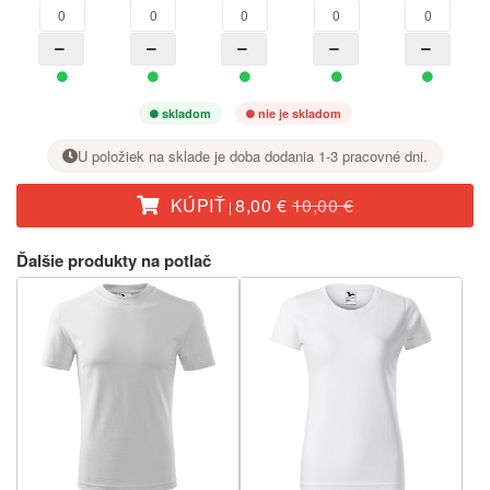
skladom
nie je skladom
U položiek na sklade je doba dodania 1-3 pracovné dni.
KÚPIŤ
8,00 €
10,00 €
|
Pri požadovanej veľkosti nastavte tlačidlom + počet kusov.
Ďalšie produkty na potlač