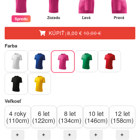
Zozadu
Ľavá
Pravá
Spredu
KÚPIŤ
8,00 €
10,00 €
|
Farba
Veľkosť
4 roky
6 let
8 let
10 let
12 let
(110cm)
(122cm)
(134cm)
(146cm)
(158cm)