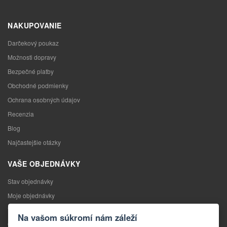
NAKUPOVANIE
Darčekový poukaz
Možnosti dopravy
Bezpečné platby
Obchodné podmienky
Ochrana osobných údajov
Recenzia
Blog
Najčastejšie otázky
VAŠE OBJEDNÁVKY
Stav objednávky
Moje objednávky
Výmena tovaru
Na vašom súkromí nám záleží
Odstúpenie od kúpnej zmluvy