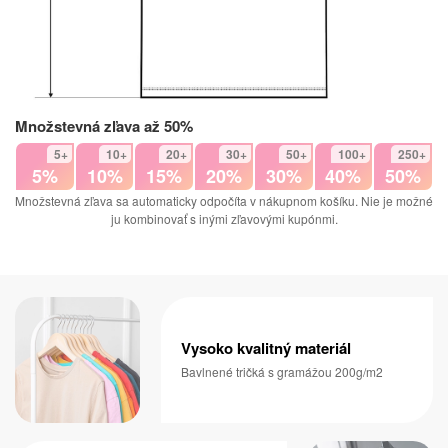
Množstevná zľava až 50%
5+
10+
20+
30+
50+
100+
250+
5%
10%
15%
20%
30%
40%
50%
Množstevná zľava sa automaticky odpočíta v nákupnom košíku. Nie je možné
ju kombinovať s inými zľavovými kupónmi.
Vysoko kvalitný materiál
Bavlnené tričká s gramážou 200g/m2