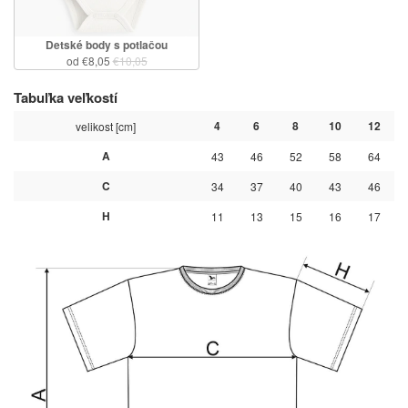
Detské body s potlačou
od €8,05
€10,05
Tabuľka veľkostí
4
6
8
10
12
velikost [cm]
A
43
46
52
58
64
C
34
37
40
43
46
H
11
13
15
16
17