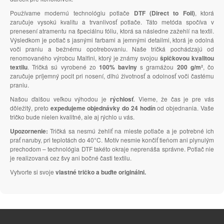
Používame modernú technológiu potlače
DTF (Direct to Foil)
, ktorá
zaručuje vysokú kvalitu a trvanlivosť potlače. Táto metóda spočíva v
prenesení atramentu na špeciálnu fóliu, ktorá sa následne zažehlí na textil.
Výsledkom je potlač s jasnými farbami a jemnými detailmi, ktorá je odolná
voči praniu a bežnému opotrebovaniu. Naše tričká pochádzajú od
renomovaného výrobcu Malfini, ktorý je známy svojou
špičkovou kvalitou
textilu
. Tričká sú vyrobené zo
100% bavlny
s gramážou
200 g/m²
, čo
zaručuje príjemný pocit pri nosení, dlhú životnosť a odolnosť voči častému
praniu.
Našou ďalšou veľkou výhodou je
rýchlosť
. Vieme, že čas je pre vás
dôležitý, preto
expedujeme objednávky do 24 hodín
od objednania. Vaše
tričko bude nielen kvalitné, ale aj rýchlo u vás.
Upozornenie:
Tričká sa nesmú žehliť na mieste potlače a je potrebné ich
prať naruby, pri teplotách do 40°C. Motív nesmie končiť tieňom ani plynulým
prechodom – technológia DTF takéto okraje neprenáša správne. Potlač nie
je realizovaná cez švy ani bočné časti textilu.
Vytvorte si svoje
vlastné tričko a buďte originálni.