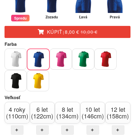
Zozadu
Ľavá
Pravá
Spredu
KÚPIŤ
8,00 €
10,00 €
|
Farba
Veľkosť
4 roky
6 let
8 let
10 let
12 let
(110cm)
(122cm)
(134cm)
(146cm)
(158cm)