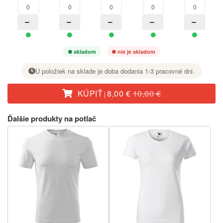
skladom
nie je skladom
U položiek na sklade je doba dodania 1-3 pracovné dni.
KÚPIŤ
8,00 €
10,00 €
|
Pri požadovanej veľkosti nastavte tlačidlom + počet kusov.
Ďalšie produkty na potlač