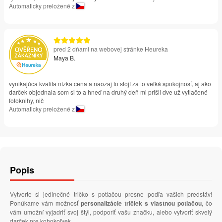
Automaticky preložené z
pred 2 dňami na webovej stránke Heureka
Maya B.
vynikajúca kvalita nízka cena a naozaj to stojí za to veľká spokojnosť, aj ako
darček objednala som si to a hneď na druhý deň mi prišli dve už vytlačené
fotoknihy, nič
Automaticky preložené z
Popis
Vytvorte si jedinečné tričko s potlačou presne podľa vašich predstáv!
Ponúkame vám možnosť
personalizácie tričiek s vlastnou potlačou
, čo
vám umožní vyjadriť svoj štýl, podporiť vašu značku, alebo vytvoriť skvelý
darček pre kohokoľvek.