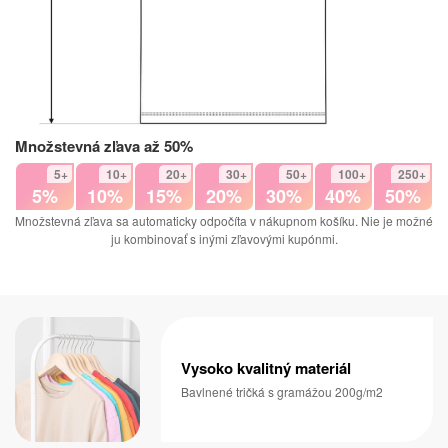
Množstevná zľava až 50%
5+
10+
20+
30+
50+
100+
250+
5%
10%
15%
20%
30%
40%
50%
Množstevná zľava sa automaticky odpočíta v nákupnom košíku. Nie je možné
ju kombinovať s inými zľavovými kupónmi.
Vysoko kvalitný materiál
Bavlnené tričká s gramážou 200g/m2