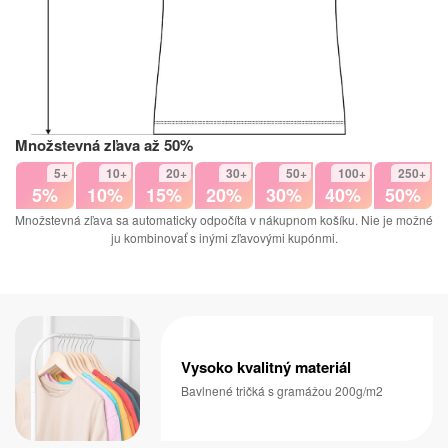
Množstevná zľava až 50%
5+
10+
20+
30+
50+
100+
250+
5%
10%
15%
20%
30%
40%
50%
Množstevná zľava sa automaticky odpočíta v nákupnom košíku. Nie je možné
ju kombinovať s inými zľavovými kupónmi.
Vysoko kvalitný materiál
Bavlnené tričká s gramážou 200g/m2