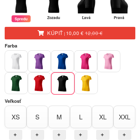
Zozadu
Ľavá
Pravá
Spredu
KÚPIŤ
10,00 €
12,00 €
|
Farba
Veľkosť
XS
S
M
L
XL
XXL