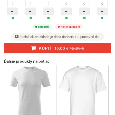
skladom
nie je skladom
U položiek na sklade je doba dodania 1-3 pracovné dni.
KÚPIŤ
10,00 €
12,00 €
|
Pri požadovanej veľkosti nastavte tlačidlom + počet kusov.
Ďalšie produkty na potlač