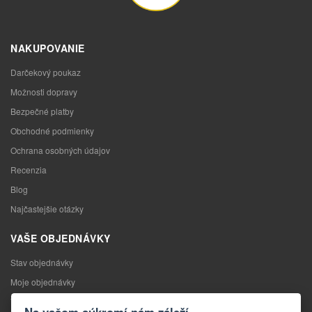
NAKUPOVANIE
Darčekový poukaz
Možnosti dopravy
Bezpečné platby
Obchodné podmienky
Ochrana osobných údajov
Recenzia
Blog
Najčastejšie otázky
VAŠE OBJEDNÁVKY
Stav objednávky
Moje objednávky
Výmena tovaru
Na vašom súkromí nám záleží