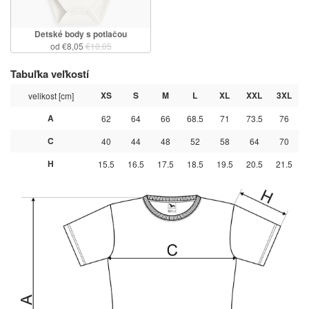
Detské body s potlačou
od €8,05
€10,05
Tabuľka veľkostí
XS
S
M
L
XL
XXL
3XL
velikost [cm]
A
62
64
66
68.5
71
73.5
76
C
40
44
48
52
58
64
70
H
15.5
16.5
17.5
18.5
19.5
20.5
21.5