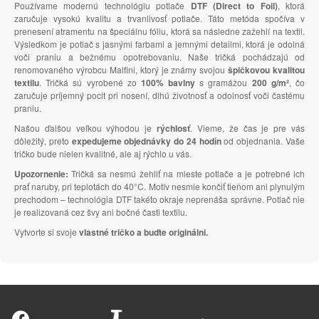
Používame modernú technológiu potlače
DTF (Direct to Foil)
, ktorá
zaručuje vysokú kvalitu a trvanlivosť potlače. Táto metóda spočíva v
prenesení atramentu na špeciálnu fóliu, ktorá sa následne zažehlí na textil.
Výsledkom je potlač s jasnými farbami a jemnými detailmi, ktorá je odolná
voči praniu a bežnému opotrebovaniu. Naše tričká pochádzajú od
renomovaného výrobcu Malfini, ktorý je známy svojou
špičkovou kvalitou
textilu
. Tričká sú vyrobené zo
100% bavlny
s gramážou
200 g/m²
, čo
zaručuje príjemný pocit pri nosení, dlhú životnosť a odolnosť voči častému
praniu.
Našou ďalšou veľkou výhodou je
rýchlosť
. Vieme, že čas je pre vás
dôležitý, preto
expedujeme objednávky do 24 hodín
od objednania. Vaše
tričko bude nielen kvalitné, ale aj rýchlo u vás.
Upozornenie:
Tričká sa nesmú žehliť na mieste potlače a je potrebné ich
prať naruby, pri teplotách do 40°C. Motív nesmie končiť tieňom ani plynulým
prechodom – technológia DTF takéto okraje neprenáša správne. Potlač nie
je realizovaná cez švy ani bočné časti textilu.
Vytvorte si svoje
vlastné tričko a buďte originálni.