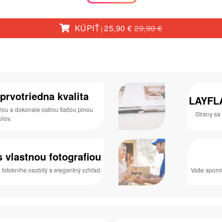
KÚPIŤ
25,90 €
29,90 €
|
prvotriedna kvalita
LAYFLA
ou a dokonale ostrou tlačou plnou
Strany sa 
ilov.
 vlastnou fotografiou
fotoknihe osobitý a elegantný vzhľad.
Vaše spomi