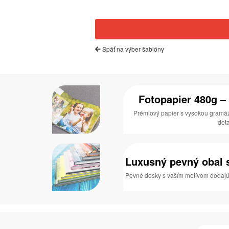
Späť na výber šablóny
Zrušiť
Začať od začiatku
Fotopapier 480g – 
Prémiový papier s vysokou gramáž
deta
Luxusný pevný obal s
Pevné dosky s vaším motívom dodajú 