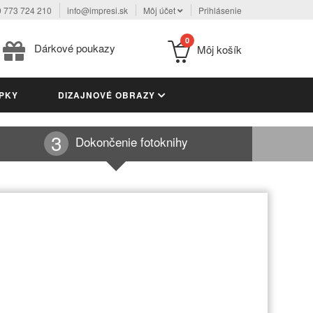
 773 724 210
info@impresi.sk
Môj účet
Prihlásenie
0
Dárkové poukazy
Môj košík
PKY
DIZAJNOVÉ OBRAZY
Dokončenie fotoknihy