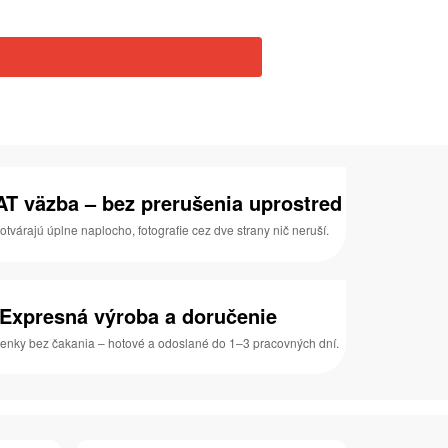
T väzba – bez prerušenia uprostred
otvárajú úplne naplocho, fotografie cez dve strany nič neruší.
Expresná výroba a doručenie
enky bez čakania – hotové a odoslané do 1–3 pracovných dní.