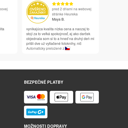
bovej
pred 2 dňami na webovej
stránke Heureka
Maya B.
ita
vynikajúca kvalita nízka cena a naozaj to
stojí za to veľká spokojnosť, aj ako darček
objednala som si to a hneď na druhý deň mi
prišli dve už vytlačené fotoknihy, nič
Automaticky preložené z
BEZPEČNÉ PLATBY
MOŽNOSTI DOPRAVY