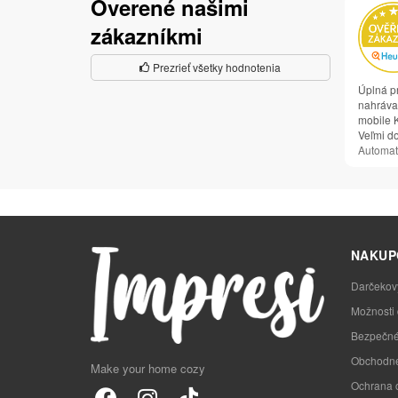
Overené našimi
zákazníkmi
Prezrieť všetky hodnotenia
Úplná p
nahrávan
mobile K
Veľmi d
Automat
NAKUP
Darčekov
Možnosti
Bezpečné
Obchodné
Make your home cozy
Ochrana 