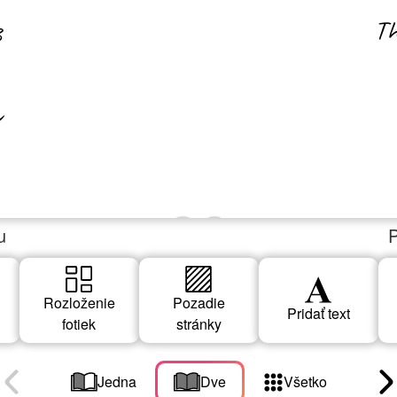
Th
3
u
P
Rozloženie
Pozadie
Pridať text
fotiek
stránky
Jedna
Dve
Všetko