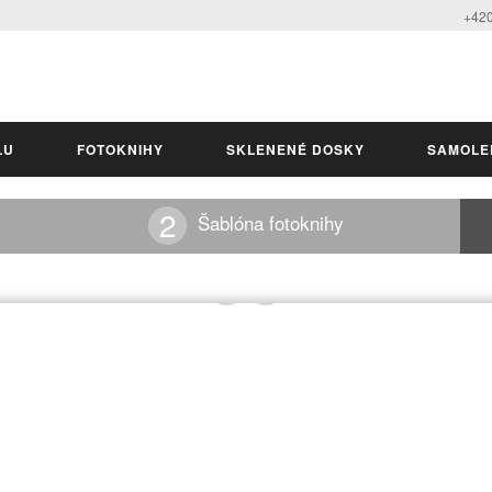
+420
LU
FOTOKNIHY
SKLENENÉ DOSKY
SAMOLE
Šablóna fotoknihy