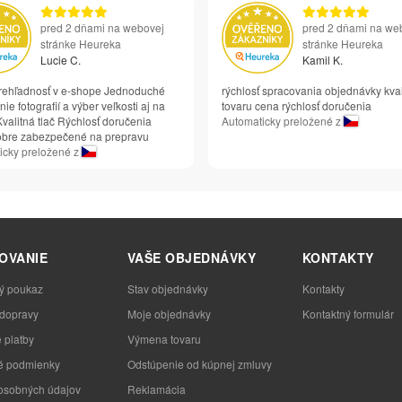
pred 2 dňami na webovej
pred 2 dňami na we
stránke Heureka
stránke Heureka
Lucie C.
Kamil K.
rehľadnosť v e-shope Jednoduché
rýchlosť spracovania objednávky kval
ie fotografií a výber veľkosti aj na
tovaru cena rýchlosť doručenia
valitná tlač Rýchlosť doručenia
Automaticky preložené z
obre zabezpečené na prepravu
icky preložené z
OVANIE
VAŠE OBJEDNÁVKY
KONTAKTY
ý poukaz
Stav objednávky
Kontakty
 dopravy
Moje objednávky
Kontaktný formulár
 platby
Výmena tovaru
 podmienky
Odstúpenie od kúpnej zmluvy
osobných údajov
Reklamácia