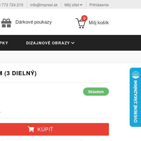
 773 724 210
info@impresi.sk
Môj účet
Prihlásenie
0
Dárkové poukazy
Môj košík
PKY
DIZAJNOVÉ OBRAZY
 (3 DIELNÝ)
Skladom
.
KÚPIŤ