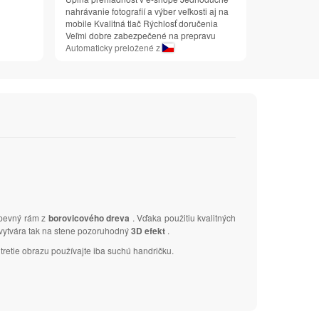
nahrávanie fotografií a výber veľkosti aj na
mobile Kvalitná tlač Rýchlosť doručenia
Veľmi dobre zabezpečené na prepravu
Automaticky preložené z
 pevný rám z
borovicového dreva
. Vďaka použitiu kvalitných
a vytvára tak na stene pozoruhodný
3D efekt
.
tretie obrazu používajte iba suchú handričku.