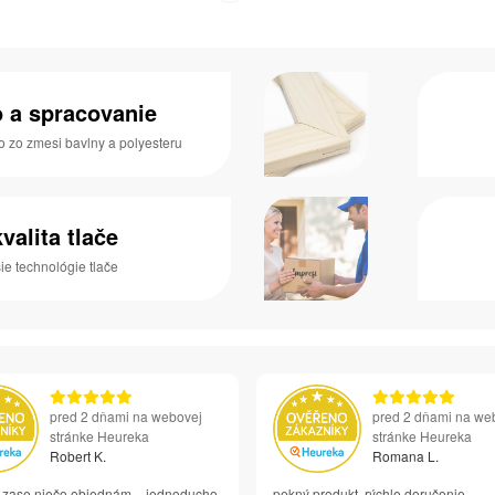
o a spracovanie
o zo zmesi bavlny a polyesteru
valita tlače
e technológie tlače
pred 2 dňami na webovej
pred 2 dňami na we
stránke Heureka
stránke Heureka
Robert K.
Romana L.
si zase niečo objednám – jednoducho
pekný produkt, rýchle doručenie