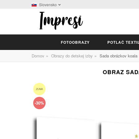
Slovensko
FOTOOBRAZY
POTLAČ TEXTI
»
»
Domov
Obrazy do detskej izby
Sada obrázkov koala 
OBRAZ SADA
ZĽAVA
-30%