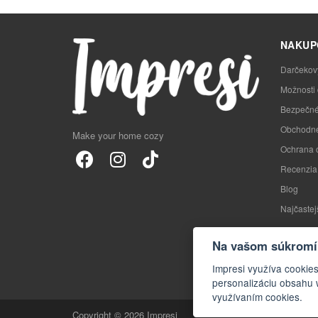
NAKUP
Darčekov
Možnosti
Bezpečné
Obchodné
Make your home cozy
Ochrana 
Recenzia
Blog
Najčastej
Na vašom súkromí 
Impresi využíva cookie
personalizáciu obsahu 
využívaním cookies.
Copyright © 2026 Impresi