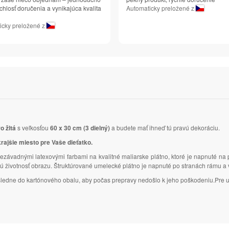
chlosť doručenia a vynikajúca kvalita
Automaticky preložené z
icky preložené z
o žltá
s veľkosťou
60 x 30 cm (3 dielný)
a budete mať ihneď tú pravú dekoráciu.
krajšie miesto pre Vaše dieťatko.
ezávadnými latexovými farbami na kvalitné maliarske plátno, ktoré je napnuté na
lhú životnosť obrazu. Štruktúrované umelecké plátno je napnuté po stranách rámu 
následne do kartónového obalu, aby počas prepravy nedošlo k jeho poškodeniu.Pre u