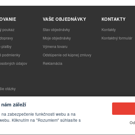
OVANIE
VAŠE OBJEDNÁVKY
KONTAKTY
ý poukaz
Stav objednávky
Kontakty
 dopravy
Moje objednávky
Kontaktný formulár
 platby
Výmena tovaru
 podmienky
Odstúpenie od kúpnej zmluvy
osobných údajov
Reklamácia
šie otázky
nám záleží
s na zabezpečenie funkčnosti webu a na
webu. Kliknutím na "Rozumiem" súhlasíte s
Od