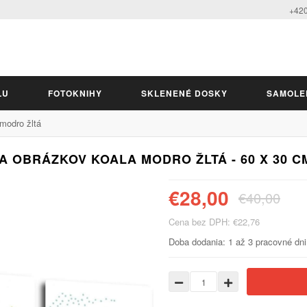
+420
LU
FOTOKNIHY
SKLENENÉ DOSKY
SAMOLE
modro žltá
 OBRÁZKOV KOALA MODRO ŽLTÁ - 60 X 30 CM
€28,00
€40,00
Cena bez DPH: €22,76
Doba dodania: 1 až 3 pracovné dni