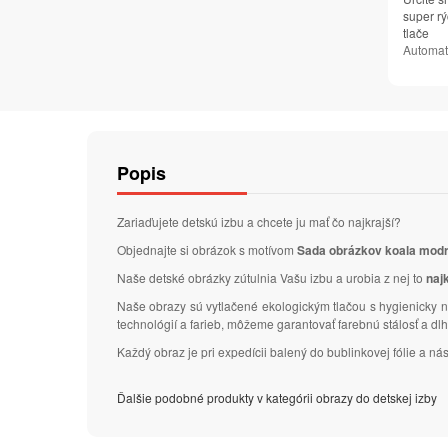
super rý
tlače
Automat
Popis
Zariaďujete detskú izbu a chcete ju mať čo najkrajší?
Objednajte si obrázok s motívom
Sada obrázkov koala modr
Naše detské obrázky zútulnia Vašu izbu a urobia z nej to
naj
Naše obrazy sú vytlačené ekologickým tlačou s hygienicky n
technológií a farieb, môžeme garantovať farebnú stálosť a d
Každý obraz je pri expedícii balený do bublinkovej fólie a 
Ďalšie podobné produkty v kategórii obrazy do detskej izby