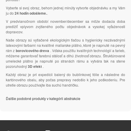
Vyberte si svoj obraz, behom jednej minúty vytvorte objednávku a my Vám
ju do
24 hodín odošleme.
.
V predvianočnom období november/december sa môže dodacia doba
predlžiť vplyvom zvýšeného počtu objednávok a vysokej vyťaženosti
dopravcov.
Naše obrazy sú vytlačené ekologickým tlačou s hygienicky nezávadnými
latexovými farbami na kvalitné maliarske plátno, ktoré je napnuté na pevný
rám z
borovicového dreva
. Vďaka použitiu kvalitných technológií a farieb,
môžeme garantovať farebnú stálosť a dlhú životnosť obrazu. Štruktúrované
umelecké plátno je napnuté po stranách rámu a vytvára tak na stene
pozoruhodný
3D efekt
.
Každý obraz je pri expedícii balený do bublinkovej fólie a následne do
kartónového obalu, aby počas prepravy nedošlo k jeho poškodeniu. Pre
utretie obrazu používajte iba suchú handričku.
Ďalšie podobné produkty v kategórii abstrakcie