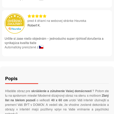
pred 4 dňami na webovej stránke Heureka
Robert K.
Určite si zase niečo objednám – jednoducho super rýchlosť doručenia a
vynikajúca kvalita tlače
Automaticky preložené z
Popis
Hľadáte obraz pre
skrášlenie a zútulnenie Vašej domácnosti
? Potom ste
tu na správnom mieste! Moderné dizajnový obraz na stenu s motívom
Zlatý
list na bielom pozadí
o veľkosti
40 x 60 cm
urobí Váš interiér útulnejší a
premení Váš BYT v DOMOV. A vedeli ste, že vhodne zvolené dekorácie a
obrazy v interiéri majú pozitívny vplyv na Vaše vnímanie a psychickú
pohodu?