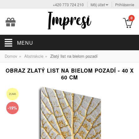
+420 773 724 210
Môj účet
Prihlásenie
0
MENU
»
»
Domov
Abstrakcie
Zlatý list na bielom pozadí
OBRAZ ZLATÝ LIST NA BIELOM POZADÍ - 40 X
60 CM
ZĽAVA
-19%