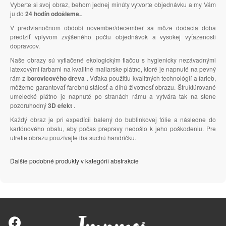
Vyberte si svoj obraz, behom jednej minúty vytvorte objednávku a my Vám
ju do
24 hodín odošleme.
.
V predvianočnom období november/december sa môže dodacia doba
predlžiť vplyvom zvýšeného počtu objednávok a vysokej vyťaženosti
dopravcov.
Naše obrazy sú vytlačené ekologickým tlačou s hygienicky nezávadnými
latexovými farbami na kvalitné maliarske plátno, ktoré je napnuté na pevný
rám z
borovicového dreva
. Vďaka použitiu kvalitných technológií a farieb,
môžeme garantovať farebnú stálosť a dlhú životnosť obrazu. Štruktúrované
umelecké plátno je napnuté po stranách rámu a vytvára tak na stene
pozoruhodný
3D efekt
.
Každý obraz je pri expedícii balený do bublinkovej fólie a následne do
kartónového obalu, aby počas prepravy nedošlo k jeho poškodeniu. Pre
utretie obrazu používajte iba suchú handričku.
Ďalšie podobné produkty v kategórii abstrakcie