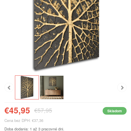
€45,95
€57,95
Skladom
Cena bez DPH: €37,36
Doba dodania: 1 až 3 pracovné dni.