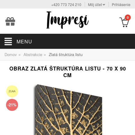
+420 773 724 210
Môj účet
Prihlásenie
0
MENU
»
»
Domov
Abstrakcie
Zlatá štruktúra listu
OBRAZ ZLATÁ ŠTRUKTÚRA LISTU - 70 X 90
CM
ZĽAVA
-21%