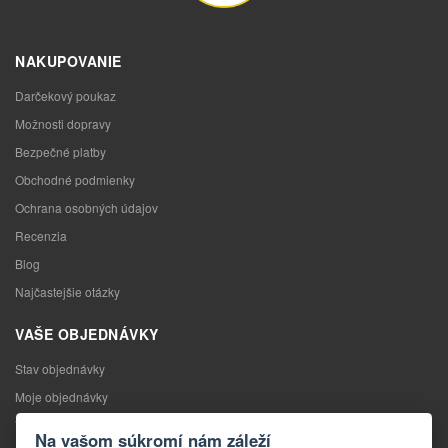
NAKUPOVANIE
Darčekový poukaz
Možnosti dopravy
Bezpečné platby
Obchodné podmienky
Ochrana osobných údajov
Recenzia
Blog
Najčastejšie otázky
VAŠE OBJEDNÁVKY
Stav objednávky
Moje objednávky
Výmena tovaru
Na vašom súkromí nám záleží