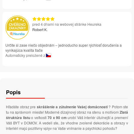
pred 4 dňami na webovej stránke Heureka
Robert K.
Určite si zase niečo objednám – jednoducho super rýchlosť doručenia a
vynikajúca kvalita tlače
Automaticky preložené z
Popis
Hľadáte obraz pre
skrášlenie a zútulnenie Vašej domácnosti
? Potom ste
tu na správnom mieste! Moderné dizajnový obraz na stenu s motívom
Zlatá
štruktúra listu
o veľkosti
70 x 90 cm
urobí Váš interiér útulnejší a premení
Váš BYT v DOMOV. A vedeli ste, že vhodne zvolené dekorácie a obrazy v
interiéri majú pozitívny vplyv na Vaše vnímanie a psychickú pohodu?