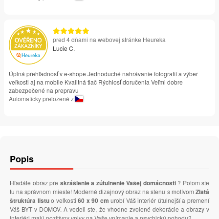
pred 4 dňami na webovej stránke Heureka
Lucie C.
Úplná prehľadnosť v e-shope Jednoduché nahrávanie fotografií a výber
veľkosti aj na mobile Kvalitná tlač Rýchlosť doručenia Veľmi dobre
zabezpečené na prepravu
Automaticky preložené z
Popis
Hľadáte obraz pre
skrášlenie a zútulnenie Vašej domácnosti
? Potom ste
tu na správnom mieste! Moderné dizajnový obraz na stenu s motívom
Zlatá
štruktúra listu
o veľkosti
60 x 90 cm
urobí Váš interiér útulnejší a premení
Váš BYT v DOMOV. A vedeli ste, že vhodne zvolené dekorácie a obrazy v
interiéri majú pozitívny vplyv na Vaše vnímanie a psychickú pohodu?