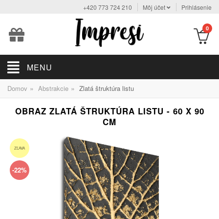
+420 773 724 210
Môj účet
Prihlásenie
0
MENU
»
»
Domov
Abstrakcie
Zlatá štruktúra listu
OBRAZ ZLATÁ ŠTRUKTÚRA LISTU - 60 X 90
CM
ZĽAVA
-22%