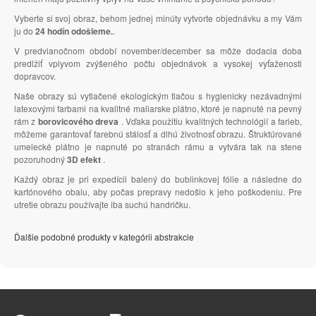
Vyberte si svoj obraz, behom jednej minúty vytvorte objednávku a my Vám
ju do
24 hodín odošleme.
.
V predvianočnom období november/december sa môže dodacia doba
predlžiť vplyvom zvýšeného počtu objednávok a vysokej vyťaženosti
dopravcov.
Naše obrazy sú vytlačené ekologickým tlačou s hygienicky nezávadnými
latexovými farbami na kvalitné maliarske plátno, ktoré je napnuté na pevný
rám z
borovicového dreva
. Vďaka použitiu kvalitných technológií a farieb,
môžeme garantovať farebnú stálosť a dlhú životnosť obrazu. Štruktúrované
umelecké plátno je napnuté po stranách rámu a vytvára tak na stene
pozoruhodný
3D efekt
.
Každý obraz je pri expedícii balený do bublinkovej fólie a následne do
kartónového obalu, aby počas prepravy nedošlo k jeho poškodeniu. Pre
utretie obrazu používajte iba suchú handričku.
Ďalšie podobné produkty v kategórii abstrakcie