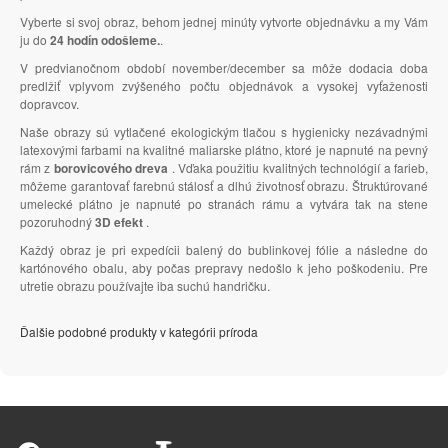
Vyberte si svoj obraz, behom jednej minúty vytvorte objednávku a my Vám
ju do
24 hodín odošleme.
.
V predvianočnom období november/december sa môže dodacia doba
predlžiť vplyvom zvýšeného počtu objednávok a vysokej vyťaženosti
dopravcov.
Naše obrazy sú vytlačené ekologickým tlačou s hygienicky nezávadnými
latexovými farbami na kvalitné maliarske plátno, ktoré je napnuté na pevný
rám z
borovicového dreva
. Vďaka použitiu kvalitných technológií a farieb,
môžeme garantovať farebnú stálosť a dlhú životnosť obrazu. Štruktúrované
umelecké plátno je napnuté po stranách rámu a vytvára tak na stene
pozoruhodný
3D efekt
.
Každý obraz je pri expedícii balený do bublinkovej fólie a následne do
kartónového obalu, aby počas prepravy nedošlo k jeho poškodeniu. Pre
utretie obrazu používajte iba suchú handričku.
Ďalšie podobné produkty v kategórii príroda