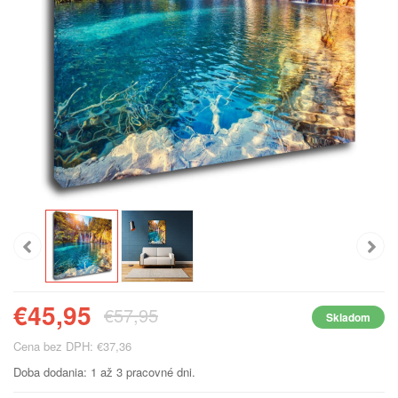
€45,95
€57,95
Skladom
Cena bez DPH: €37,36
Doba dodania: 1 až 3 pracovné dni.