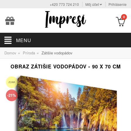
+420 773 724 210
Môj účet
Prihlásenie
0
MENU
»
»
Domov
Príroda
Zátišie vodopádov
OBRAZ ZÁTIŠIE VODOPÁDOV - 90 X 70 CM
ZĽAVA
-21%