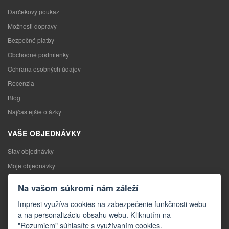
Darčekový poukaz
Možnosti dopravy
Bezpečné platby
Obchodné podmienky
Ochrana osobných údajov
Recenzia
Blog
Najčastejšie otázky
VAŠE OBJEDNÁVKY
Stav objednávky
Moje objednávky
Výmena tovaru
Na vašom súkromí nám záleží
Odstúpenie od kúpnej zmluvy
Impresi využíva cookies na zabezpečenie funkčnosti webu
Reklamácia
a na personalizáciu obsahu webu. Kliknutím na
"Rozumiem" súhlasíte s využívaním cookies.