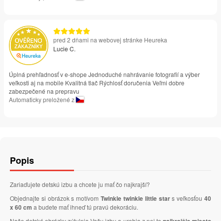
pred 2 dňami na webovej stránke Heureka
Lucie C.
Úplná prehľadnosť v e-shope Jednoduché nahrávanie fotografií a výber
veľkosti aj na mobile Kvalitná tlač Rýchlosť doručenia Veľmi dobre
zabezpečené na prepravu
Automaticky preložené z
Popis
Zariaďujete detskú izbu a chcete ju mať čo najkrajší?
Objednajte si obrázok s motívom
Twinkle twinkle little star
s veľkosťou
40
x 60 cm
a budete mať ihneď tú pravú dekoráciu.
Naše detské obrázky zútulnia Vašu izbu a urobia z nej to
najkrajšie miesto