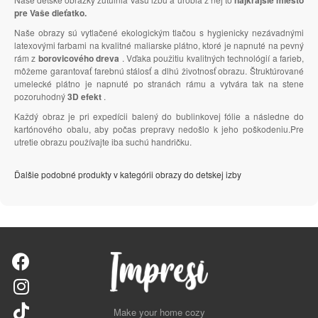
pre Vaše dieťatko.
Naše obrazy sú vytlačené ekologickým tlačou s hygienicky nezávadnými
latexovými farbami na kvalitné maliarske plátno, ktoré je napnuté na pevný
rám z
borovicového dreva
. Vďaka použitiu kvalitných technológií a farieb,
môžeme garantovať farebnú stálosť a dlhú životnosť obrazu. Štruktúrované
umelecké plátno je napnuté po stranách rámu a vytvára tak na stene
pozoruhodný
3D efekt
.
Každý obraz je pri expedícii balený do bublinkovej fólie a následne do
kartónového obalu, aby počas prepravy nedošlo k jeho poškodeniu.Pre
utretie obrazu používajte iba suchú handričku.
Ďalšie podobné produkty v kategórii obrazy do detskej izby
Make your home cozy