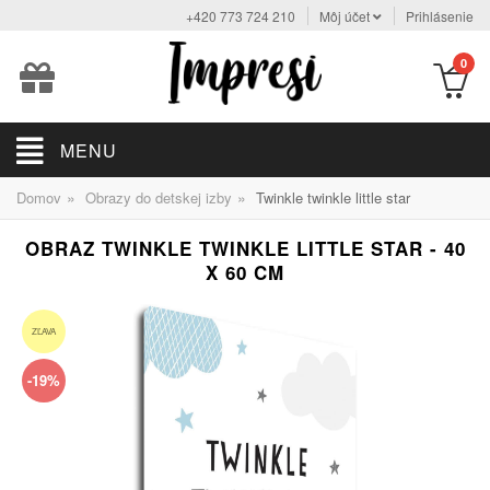
+420 773 724 210
Môj účet
Prihlásenie
0
MENU
»
»
Domov
Obrazy do detskej izby
Twinkle twinkle little star
OBRAZ TWINKLE TWINKLE LITTLE STAR - 40
X 60 CM
ZĽAVA
-19%