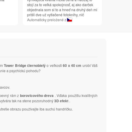
stojí za to veľká spokojnosť, aj ako darček
objednala som si to a hneď na druhý deň mi
prišli dve už vytlačené fotoknihy, nič
Automaticky preložené z
vom
Tower Bridge čiernobielý
o veľkosti
60 x 40 cm
urobí Váš
manie a psychickú pohodu?
avcov.
 pevný rám z
borovicového dreva
. Vďaka použitiu kvalitných
a vytvára tak na stene pozoruhodný
3D efekt
.
tretie obrazu používajte iba suchú handričku.