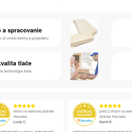
o a spracovanie
o zo zmesi bavlny a polyesteru
valita tlače
e technológie tlače
včera na webovej stránke
pred 2 dňami na we
Heureka
stránke Heureka
Lucie C.
Kamil K.
rehľadnosť v e-shope Jednoduché
rýchlosť spracovania objednávky kval