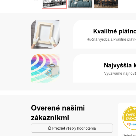
Kvalitné plátn
Ručná výroba a kvalitné plátn
Najvyššia k
Využívame najnovši
Overené našimi
zákazníkmi
Prezrieť všetky hodnotenia
Úplná p