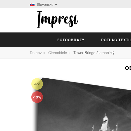
Slovensko
FOTOOBRAZY
POTLAČ TEXTI
»
»
Domov
Čiernobiele
Tower Bridge čiernobielý
O
ZĽAVA
-19%