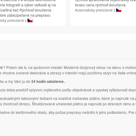
ie fotografií a výber veľkosti aj na
tovaru cena rýchlosť doručenia
valitná tlač Rýchlosť doručenia
Automaticky preložené z
obre zabezpečené na prepravu
icky preložené z
ti
? Potom ste tu na správnom mieste! Moderné dizajnový obraz na stenu s motí
 že vhodne zvolené dekorácie a obrazy v interiéri majú pozitívny vplyv na Vaše vní
ávku a my Vám ju do
24 hodín odošleme.
.
 doba predlžiť vplyvom zvýšeného počtu objednávok a vysokej vyťaženosti dopr
ezávadnými latexovými farbami na kvalitné maliarske plátno, ktoré je napnuté na
lhú životnosť obrazu. Štruktúrované umelecké plátno je napnuté po stranách rámu 
ásledne do kartónového obalu, aby počas prepravy nedošlo k jeho poškodeniu. Pre u