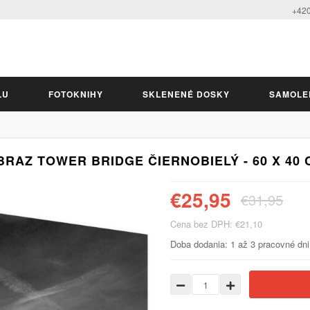
+420
LU
FOTOKNIHY
SKLENENÉ DOSKY
SAMOLE
BRAZ TOWER BRIDGE ČIERNOBIELÝ - 60 X 40 
€25,95
€31,95
Cena bez DPH: €21,10
Doba dodania: 1 až 3 pracovné dni