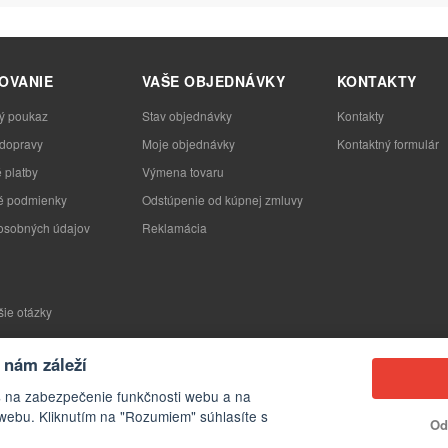
OVANIE
VAŠE OBJEDNÁVKY
KONTAKTY
ý poukaz
Stav objednávky
Kontakty
 dopravy
Moje objednávky
Kontaktný formulár
 platby
Výmena tovaru
 podmienky
Odstúpenie od kúpnej zmluvy
osobných údajov
Reklamácia
šie otázky
nám záleží
s na zabezpečenie funkčnosti webu a na
webu. Kliknutím na "Rozumiem" súhlasíte s
Od