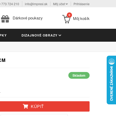
 773 724 210
info@impresi.sk
Môj účet
Prihlásenie
0
Dárkové poukazy
Môj košík
PKY
DIZAJNOVÉ OBRAZY
CM
Skladom
.
KÚPIŤ