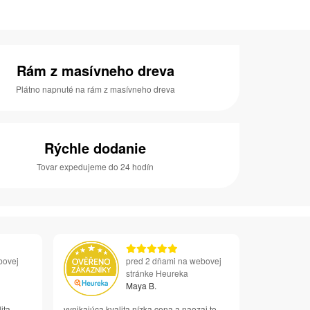
Rám z masívneho dreva
Plátno napnuté na rám z masívneho dreva
Rýchle dodanie
Tovar expedujeme do 24 hodín
bovej
pred 2 dňami na webovej
stránke Heureka
Maya B.
ita
vynikajúca kvalita nízka cena a naozaj to