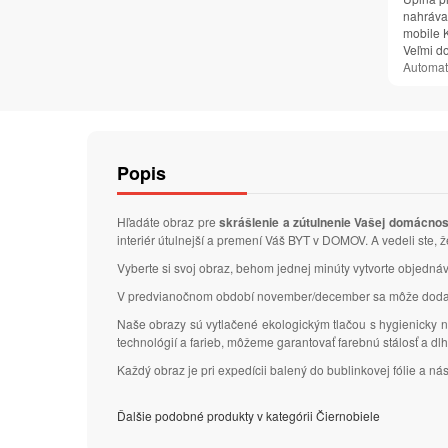
nahrávan
mobile K
Veľmi d
Automat
Popis
Hľadáte obraz pre
skrášlenie a zútulnenie Vašej domácnos
interiér útulnejší a premení Váš BYT v DOMOV. A vedeli ste,
Vyberte si svoj obraz, behom jednej minúty vytvorte objedn
V predvianočnom období november/december sa môže dodacia
Naše obrazy sú vytlačené ekologickým tlačou s hygienicky n
technológií a farieb, môžeme garantovať farebnú stálosť a d
Každý obraz je pri expedícii balený do bublinkovej fólie a n
Ďalšie podobné produkty v kategórii Čiernobiele