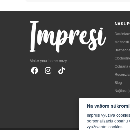
NAKUP
Darčekov
Možnosti
Bezpečné
Obchodné
Make your home cozy
Ochrana 
Recenzia
Blog
Najčastej
Na vašom súkromí 
Impresi využíva cookie
personalizáciu obsahu 
využívaním cookies.