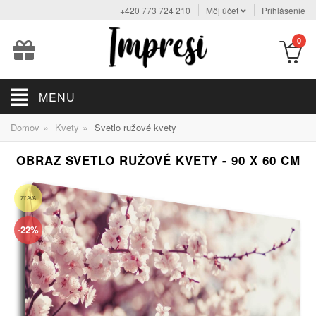
+420 773 724 210
Môj účet
Prihlásenie
0
MENU
»
»
Domov
Kvety
Svetlo ružové kvety
OBRAZ SVETLO RUŽOVÉ KVETY - 90 X 60 CM
ZĽAVA
-22%