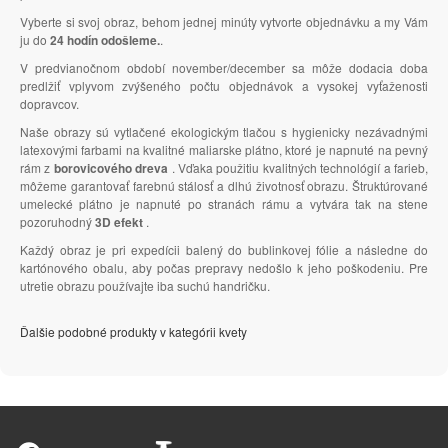
Vyberte si svoj obraz, behom jednej minúty vytvorte objednávku a my Vám
ju do
24 hodín odošleme.
.
V predvianočnom období november/december sa môže dodacia doba
predlžiť vplyvom zvýšeného počtu objednávok a vysokej vyťaženosti
dopravcov.
Naše obrazy sú vytlačené ekologickým tlačou s hygienicky nezávadnými
latexovými farbami na kvalitné maliarske plátno, ktoré je napnuté na pevný
rám z
borovicového dreva
. Vďaka použitiu kvalitných technológií a farieb,
môžeme garantovať farebnú stálosť a dlhú životnosť obrazu. Štruktúrované
umelecké plátno je napnuté po stranách rámu a vytvára tak na stene
pozoruhodný
3D efekt
.
Každý obraz je pri expedícii balený do bublinkovej fólie a následne do
kartónového obalu, aby počas prepravy nedošlo k jeho poškodeniu. Pre
utretie obrazu používajte iba suchú handričku.
Ďalšie podobné produkty v kategórii kvety