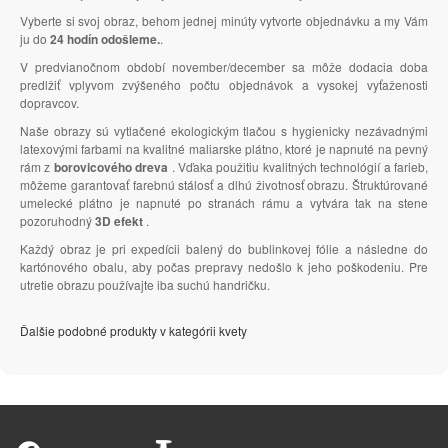
Vyberte si svoj obraz, behom jednej minúty vytvorte objednávku a my Vám
ju do
24 hodín odošleme.
.
V predvianočnom období november/december sa môže dodacia doba
predlžiť vplyvom zvýšeného počtu objednávok a vysokej vyťaženosti
dopravcov.
Naše obrazy sú vytlačené ekologickým tlačou s hygienicky nezávadnými
latexovými farbami na kvalitné maliarske plátno, ktoré je napnuté na pevný
rám z
borovicového dreva
. Vďaka použitiu kvalitných technológií a farieb,
môžeme garantovať farebnú stálosť a dlhú životnosť obrazu. Štruktúrované
umelecké plátno je napnuté po stranách rámu a vytvára tak na stene
pozoruhodný
3D efekt
.
Každý obraz je pri expedícii balený do bublinkovej fólie a následne do
kartónového obalu, aby počas prepravy nedošlo k jeho poškodeniu. Pre
utretie obrazu používajte iba suchú handričku.
Ďalšie podobné produkty v kategórii kvety