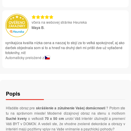
včera na webovej stránke Heureka
Maya B.
vynikajúca kvalita nízka cena a naozaj to stojí za to veľká spokojnosť, aj ako
darček objednala som si to a hneď na druhý deň mi prišli dve už vytlačené
fotoknihy, nič
Automaticky preložené z
Popis
Hľadáte obraz pre
skrášlenie a zútulnenie Vašej domácnosti
? Potom ste
tu na správnom mieste! Moderné dizajnový obraz na stenu s motívom
Suché kvety
o veľkosti
70 x 50 cm
urobí Váš interiér útulnejší a premení
Váš BYT v DOMOV. A vedeli ste, že vhodne zvolené dekorácie a obrazy v
interiéri majú pozitívny vplyv na Vaše vnímanie a psychickú pohodu?