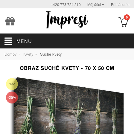
+420 773 724 210
Môj účet
Prihlásenie
0
MENU
»
»
Domov
Kvety
Suché kvety
OBRAZ SUCHÉ KVETY - 70 X 50 CM
ZĽAVA
-25%