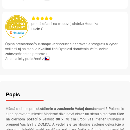
pred 4 dňami na webovej stránke Heureka
Lucie C.
Úplná prehľadnosť v e-shope Jednoduché nahrávanie fotografií a výber
veľkosti aj na mobile Kvalitná tlač Rýchlosť doručenia Veľmi dobre
zabezpečené na prepravu
Automaticky preložené z
Popis
Hľadáte obraz pre
skrášlenie a zútulnenie Vašej domácnosti
? Potom ste
tu na správnom mieste! Moderné dizajnový obraz na stenu s motívom
Slon
na čiernom pozadí
o veľkosti
90 x 70 cm
urobí Váš interiér útulnejší a
premení Váš BYT v DOMOV. A vedeli ste, že vhodne zvolené dekorácie a
obrazy v interiéri majú pozitívny vplyv na Vaše vnímanie a psychickú