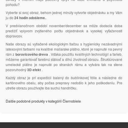
pohodu?
Vyberte si svoj obraz, behom jednej minúty vytvorte objednávku a my Vám
ju do
24 hodín odošleme.
.
V predvianočnom období november/december sa môže dodacia doba
predlžiť vplyvom zvýšeného počtu objednávok a vysokej vyťaženosti
dopravcov.
Naše obrazy sú vytlačené ekologickým tlačou s hygienicky nezávadnými
latexovými farbami na kvalitné maliarske plátno, ktoré je napnuté na pevný
rám z
borovicového dreva
. Vďaka použitiu kvalitných technológií a farieb,
môžeme garantovať farebnú stálosť a dlhú životnosť obrazu. Štruktúrované
umelecké plátno je napnuté po stranách rámu a vytvára tak na stene
pozoruhodný
3D efekt
.
Každý obraz je pri expedícii balený do bublinkovej fólie a následne do
kartónového obalu, aby počas prepravy nedošlo k jeho poškodeniu. Pre
utretie obrazu používajte iba suchú handričku.
Ďalšie podobné produkty v kategórii Čiernobiele