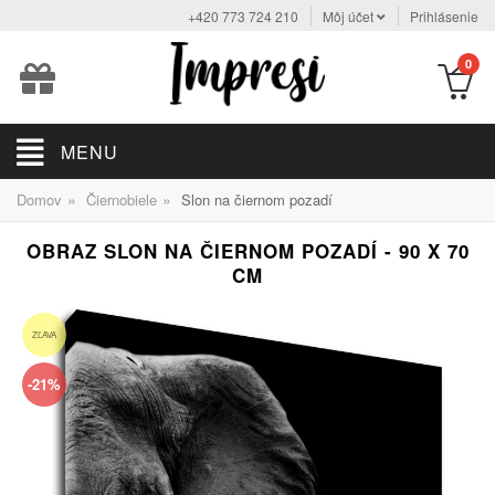
+420 773 724 210
Môj účet
Prihlásenie
0
MENU
»
»
Domov
Čiernobiele
Slon na čiernom pozadí
OBRAZ SLON NA ČIERNOM POZADÍ - 90 X 70
CM
ZĽAVA
-21%