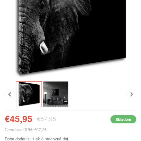
€45,95
€57,95
Skladom
Cena bez DPH: €37,36
Doba dodania: 1 až 3 pracovné dni.