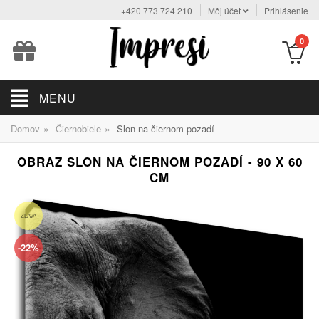
+420 773 724 210
Môj účet
Prihlásenie
0
MENU
»
»
Domov
Čiernobiele
Slon na čiernom pozadí
OBRAZ SLON NA ČIERNOM POZADÍ - 90 X 60
CM
ZĽAVA
-22%