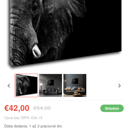
€42,00
€54,00
Skladom
Cena bez DPH: €34,15
Doba dodania: 1 až 3 pracovné dni.