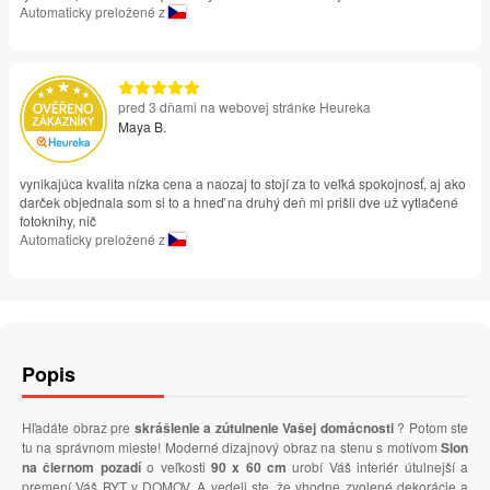
Automaticky preložené z
pred 3 dňami na webovej stránke Heureka
Maya B.
vynikajúca kvalita nízka cena a naozaj to stojí za to veľká spokojnosť, aj ako
darček objednala som si to a hneď na druhý deň mi prišli dve už vytlačené
fotoknihy, nič
Automaticky preložené z
Popis
Hľadáte obraz pre
skrášlenie a zútulnenie Vašej domácnosti
? Potom ste
tu na správnom mieste! Moderné dizajnový obraz na stenu s motívom
Slon
na čiernom pozadí
o veľkosti
90 x 60 cm
urobí Váš interiér útulnejší a
premení Váš BYT v DOMOV. A vedeli ste, že vhodne zvolené dekorácie a