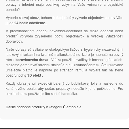
obrazy v interiéri majú pozitívny vplyv na Vaše vnímanie a psychickú
pohodu?
Vyberte si svoj obraz, behom jednej minúty vytvorte objednávku a my Vám
ju do
24 hodín odošleme.
.
V predvianočnom období november/december sa môže dodacia doba
predlžiť vplyvom zvýšeného počtu objednávok a vysokej vyťaženosti
dopravcov.
Naše obrazy sú vytlačené ekologickým tlačou s hygienicky nezávadnými
latexovými farbami na kvalitné maliarske plátno, ktoré je napnuté na pevný
rám z
borovicového dreva
. Vďaka použitiu kvalitných technológií a farieb,
môžeme garantovať farebnú stálosť a dlhú životnosť obrazu. Štruktúrované
umelecké plátno je napnuté po stranách rámu a vytvára tak na stene
pozoruhodný
3D efekt
.
Každý obraz je pri expedícii balený do bublinkovej fólie a následne do
kartónového obalu, aby počas prepravy nedošlo k jeho poškodeniu. Pre
utretie obrazu používajte iba suchú handričku.
Ďalšie podobné produkty v kategórii Čiernobiele