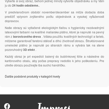
Vyberte si svoj obraz, behom jednej minúty vytvorte objednávku a my Vám
ju do
24 hodín odošleme.
.
V predvianočnom období november/december sa môže dodacia doba
predlžiť vplyvom zvýšeného počtu objednávok a vysokej vyťaženosti
dopravcov.
Naše obrazy sú vytlačené ekologickým tlačou s hygienicky nezávadnými
latexovými farbami na kvalitné maliarske plátno, ktoré je napnuté na pevný
rám z
borovicového dreva
. Vďaka použitiu kvalitných technológií a farieb,
môžeme garantovať farebnú stálosť a dlhú životnosť obrazu. Štruktúrované
umelecké plátno je napnuté po stranách rámu a vytvára tak na stene
pozoruhodný
3D efekt
.
Každý obraz je pri expedícii balený do bublinkovej fólie a následne do
kartónového obalu, aby počas prepravy nedošlo k jeho poškodeniu. Pre
utretie obrazu používajte iba suchú handričku.
Ďalšie podobné produkty v kategórii kvety