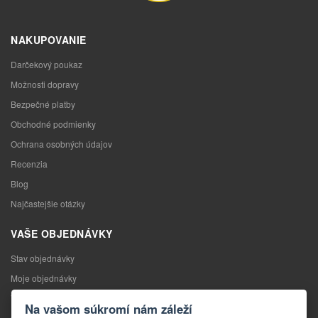
NAKUPOVANIE
Darčekový poukaz
Možnosti dopravy
Bezpečné platby
Obchodné podmienky
Ochrana osobných údajov
Recenzia
Blog
Najčastejšie otázky
VAŠE OBJEDNÁVKY
Stav objednávky
Moje objednávky
Výmena tovaru
Na vašom súkromí nám záleží
Odstúpenie od kúpnej zmluvy