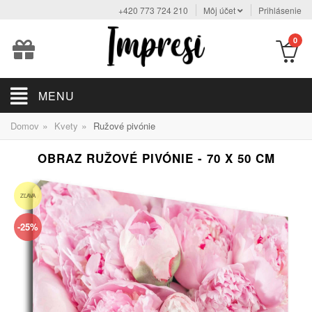
+420 773 724 210
Môj účet
Prihlásenie
0
MENU
»
»
Domov
Kvety
Ružové pivónie
OBRAZ RUŽOVÉ PIVÓNIE - 70 X 50 CM
ZĽAVA
-25%