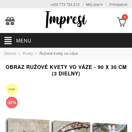
+420 773 724 210
Môj účet
Prihlásenie
0
MENU
»
»
Domov
Kvety
Ružové kvety vo váze
OBRAZ RUŽOVÉ KVETY VO VÁZE - 90 X 30 CM
(3 DIELNY)
ZĽAVA
-27%