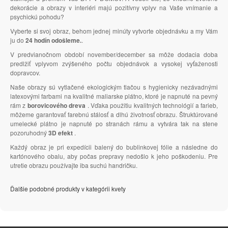
dekorácie a obrazy v interiéri majú pozitívny vplyv na Vaše vnímanie a
psychickú pohodu?
Vyberte si svoj obraz, behom jednej minúty vytvorte objednávku a my Vám
ju do
24 hodín odošleme.
.
V predvianočnom období november/december sa môže dodacia doba
predlžiť vplyvom zvýšeného počtu objednávok a vysokej vyťaženosti
dopravcov.
Naše obrazy sú vytlačené ekologickým tlačou s hygienicky nezávadnými
latexovými farbami na kvalitné maliarske plátno, ktoré je napnuté na pevný
rám z
borovicového dreva
. Vďaka použitiu kvalitných technológií a farieb,
môžeme garantovať farebnú stálosť a dlhú životnosť obrazu. Štruktúrované
umelecké plátno je napnuté po stranách rámu a vytvára tak na stene
pozoruhodný
3D efekt
.
Každý obraz je pri expedícii balený do bublinkovej fólie a následne do
kartónového obalu, aby počas prepravy nedošlo k jeho poškodeniu. Pre
utretie obrazu používajte iba suchú handričku.
Ďalšie podobné produkty v kategórii kvety