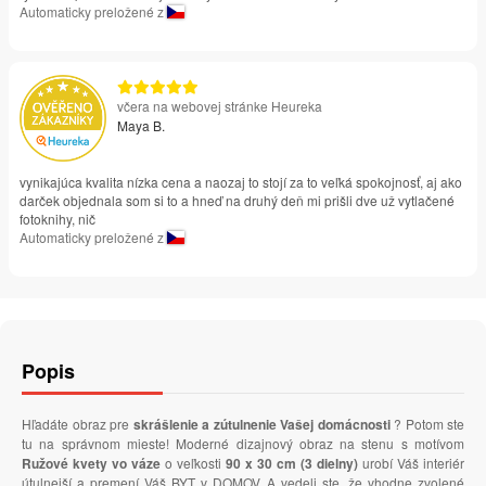
Automaticky preložené z
včera na webovej stránke Heureka
Maya B.
vynikajúca kvalita nízka cena a naozaj to stojí za to veľká spokojnosť, aj ako
darček objednala som si to a hneď na druhý deň mi prišli dve už vytlačené
fotoknihy, nič
Automaticky preložené z
Popis
Hľadáte obraz pre
skrášlenie a zútulnenie Vašej domácnosti
? Potom ste
tu na správnom mieste! Moderné dizajnový obraz na stenu s motívom
Ružové kvety vo váze
o veľkosti
90 x 30 cm (3 dielny)
urobí Váš interiér
útulnejší a premení Váš BYT v DOMOV. A vedeli ste, že vhodne zvolené