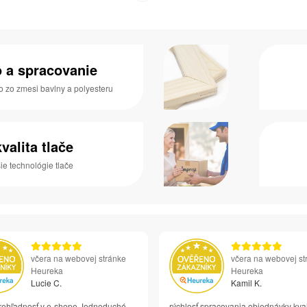
o a spracovanie
o zo zmesi bavlny a polyesteru
valita tlače
e technológie tlače
včera na webovej stránke
včera na webovej st
Heureka
Heureka
Lucie C.
Kamil K.
rehľadnosť v e-shope Jednoduché
rýchlosť spracovania objednávky kval