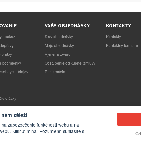
OVANIE
VAŠE OBJEDNÁVKY
KONTAKTY
ý poukaz
Stav objednávky
Kontakty
 dopravy
Moje objednávky
Kontaktný formulár
 platby
Výmena tovaru
 podmienky
Odstúpenie od kúpnej zmluvy
osobných údajov
Reklamácia
šie otázky
nám záleží
s na zabezpečenie funkčnosti webu a na
webu. Kliknutím na "Rozumiem" súhlasíte s
Od