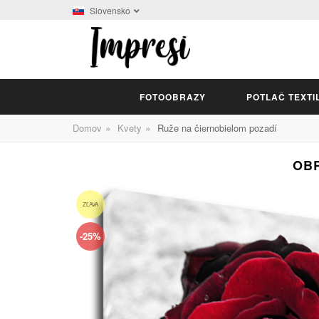
Slovensko
FOTOOBRAZY
POTLAČ TEXTI
»
»
Domov
Kvety
Ruže na čiernobielom pozadí
OBR
ZĽAVA
-25%