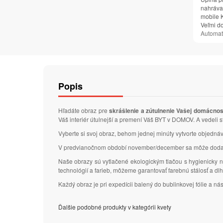
nahrávan
mobile K
Veľmi d
Automat
Popis
Hľadáte obraz pre
skrášlenie a zútulnenie Vašej domácnos
Váš interiér útulnejší a premení Váš BYT v DOMOV. A vedeli 
Vyberte si svoj obraz, behom jednej minúty vytvorte objedn
V predvianočnom období november/december sa môže dodacia
Naše obrazy sú vytlačené ekologickým tlačou s hygienicky n
technológií a farieb, môžeme garantovať farebnú stálosť a d
Každý obraz je pri expedícii balený do bublinkovej fólie a n
Ďalšie podobné produkty v kategórii kvety