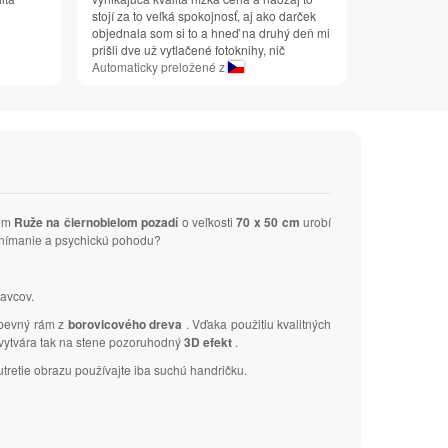
stojí za to veľká spokojnosť, aj ako darček
objednala som si to a hneď na druhý deň mi
prišli dve už vytlačené fotoknihy, nič
Automaticky preložené z
vom
Ruže na čiernobielom pozadí
o veľkosti
70 x 50 cm
urobí
e vnímanie a psychickú pohodu?
avcov.
 pevný rám z
borovicového dreva
. Vďaka použitiu kvalitných
a vytvára tak na stene pozoruhodný
3D efekt
.
tretie obrazu používajte iba suchú handričku.