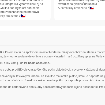
ie fotografií a výber veľkosti aj na
tovaru cena rýchlosť doručenia
valitná tlač Rýchlosť doručenia
Automaticky preložené z
obre zabezpečené na prepravu
icky preložené z
ti
? Potom ste tu na správnom mieste! Moderné dizajnový obraz na stenu s motí
ste, že vhodne zvolené dekorácie a obrazy v interiéri majú pozitívny vplyv na Vaš
ávku a my Vám ju do
24 hodín odošleme.
.
 doba predlžiť vplyvom zvýšeného počtu objednávok a vysokej vyťaženosti dopr
ezávadnými latexovými farbami na kvalitné maliarske plátno, ktoré je napnuté na
lhú životnosť obrazu. Štruktúrované umelecké plátno je napnuté po stranách rámu 
ásledne do kartónového obalu, aby počas prepravy nedošlo k jeho poškodeniu. Pre u