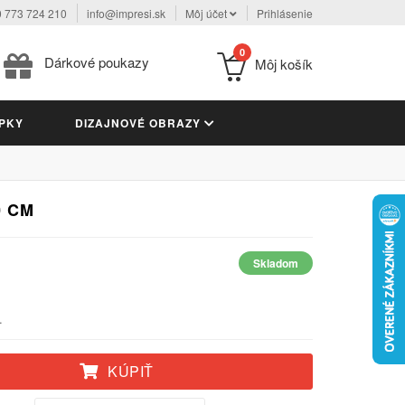
 773 724 210
info@impresi.sk
Môj účet
Prihlásenie
0
Dárkové poukazy
Môj košík
PKY
DIZAJNOVÉ OBRAZY
0 CM
Skladom
.
KÚPIŤ