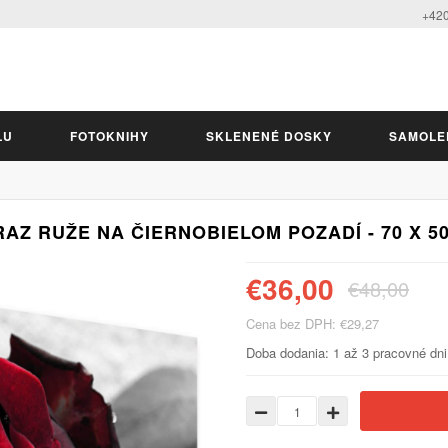
+420
LU
FOTOKNIHY
SKLENENÉ DOSKY
SAMOLE
AZ RUŽE NA ČIERNOBIELOM POZADÍ - 70 X 5
€36,00
€48,00
Cena bez DPH: €29,27
Doba dodania: 1 až 3 pracovné dni