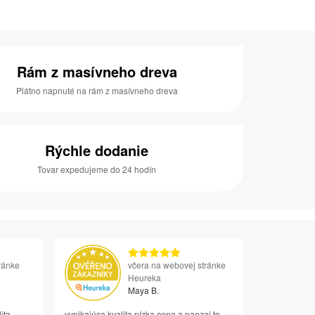
Rám z masívneho dreva
Plátno napnuté na rám z masívneho dreva
Rýchle dodanie
Tovar expedujeme do 24 hodín
ránke
včera na webovej stránke
Heureka
Maya B.
ita
vynikajúca kvalita nízka cena a naozaj to