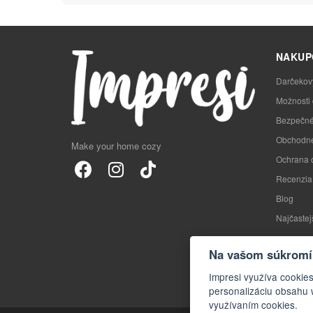
NAKUP
Darčekov
Možnosti
Bezpečné
Obchodné
Make your home cozy
Ochrana 
Recenzia
Blog
Najčastej
Na vašom súkromí 
Impresi využíva cookie
personalizáciu obsahu 
využívaním cookies.