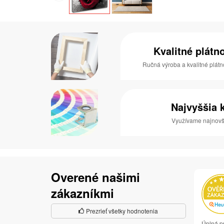
Kvalitné plátn
Ručná výroba a kvalitné plátn
Najvyššia k
Využívame najnovši
Overené našimi
zákazníkmi
Prezrieť všetky hodnotenia
Úplná p