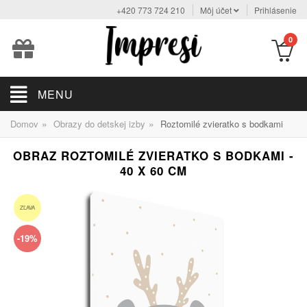
+420 773 724 210
Môj účet
Prihlásenie
0
MENU
»
»
Domov
Obrazy do detskej izby
Roztomilé zvieratko s bodkami
OBRAZ ROZTOMILÉ ZVIERATKO S BODKAMI -
40 X 60 CM
ZĽAVA
-19%