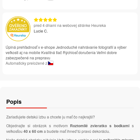
pred 4 dňami na webovej stránke Heureka
Lucie C.
Úplná prehľadnosť v e-shope Jednoduché nahrávanie fotografií a výber
veľkosti aj na mobile Kvalitná tlač Rýchlosť doručenia Veľmi dobre
zabezpečené na prepravu
Automaticky preložené z
Popis
Zariaďujete detskú izbu a chcete ju mať čo najkrajší?
Objednajte si obrázok s motívom
Roztomilé zvieratko s bodkami
s
veľkosťou
40 x 60 cm
a budete mať ihneď tú pravú dekoráciu.
Naše detské obrázky zútulnia Vašu izbu a urobia z nej to
najkrajšie miesto