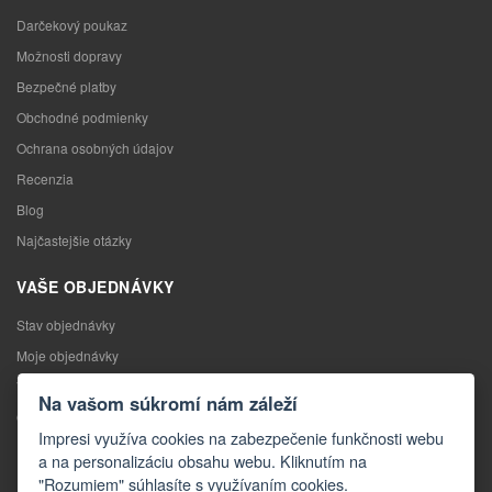
Darčekový poukaz
Možnosti dopravy
Bezpečné platby
Obchodné podmienky
Ochrana osobných údajov
Recenzia
Blog
Najčastejšie otázky
VAŠE OBJEDNÁVKY
Stav objednávky
Moje objednávky
Výmena tovaru
Na vašom súkromí nám záleží
Odstúpenie od kúpnej zmluvy
Impresi využíva cookies na zabezpečenie funkčnosti webu
Reklamácia
a na personalizáciu obsahu webu. Kliknutím na
"Rozumiem" súhlasíte s využívaním cookies.