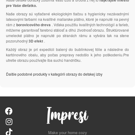
pre Vaše dieťatko.
Naše obrazy sú vytlačené ekologickým tlačou s hygienicky nezávadnými
latexovými farbami na kvalitné maliarske plátno, ktoré je napnuté na pevný
rám z
borovicového dreva
. Vďaka použitiu kvalitných technológií a farieb,
môžeme garantovať farebnú stálosť a dlhú životnosť obrazu. Štruktúrované
umelecké plátno je napnuté po stranách rámu a vytvára tak na stene
pozoruhodný
3D efekt
.
Každý obraz je pri expedícii balený do bublinkovej fólie a následne do
kartónového obalu, aby počas prepravy nedošlo k jeho poškodeniu.Pre
utretie obrazu používajte iba suchú handričku.
Ďalšie podobné produkty v kategórii obrazy do detskej izby
Make your home cozy