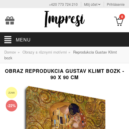
+420 773 724 210
Môj účet
Prihlásenie
0
MENU
»
»
Domov
Obrazy s rôznymi motívmi
Reprodukcia Gustav Klimt
bozk
OBRAZ REPRODUKCIA GUSTAV KLIMT BOZK -
90 X 90 CM
ZĽAVA
-22%