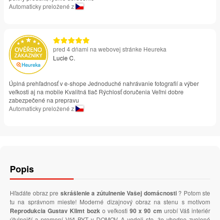
Automaticky preložené z
pred 4 dňami na webovej stránke Heureka
Lucie C.
Úplná prehľadnosť v e-shope Jednoduché nahrávanie fotografií a výber
veľkosti aj na mobile Kvalitná tlač Rýchlosť doručenia Veľmi dobre
zabezpečené na prepravu
Automaticky preložené z
Popis
Hľadáte obraz pre
skrášlenie a zútulnenie Vašej domácnosti
? Potom ste
tu na správnom mieste! Moderné dizajnový obraz na stenu s motívom
Reprodukcia Gustav Klimt bozk
o veľkosti
90 x 90 cm
urobí Váš interiér
útulnejší a premení Váš BYT v DOMOV. A vedeli ste, že vhodne zvolené