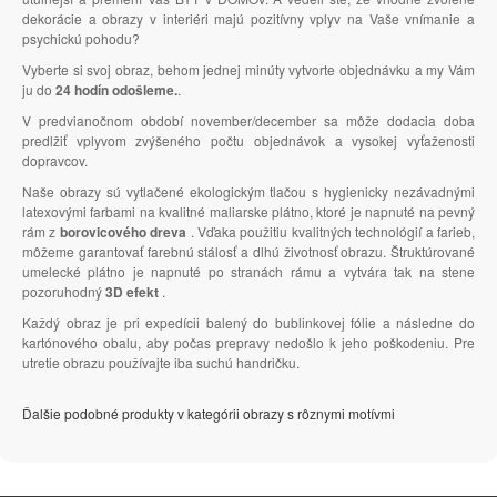
dekorácie a obrazy v interiéri majú pozitívny vplyv na Vaše vnímanie a
psychickú pohodu?
Vyberte si svoj obraz, behom jednej minúty vytvorte objednávku a my Vám
ju do
24 hodín odošleme.
.
V predvianočnom období november/december sa môže dodacia doba
predlžiť vplyvom zvýšeného počtu objednávok a vysokej vyťaženosti
dopravcov.
Naše obrazy sú vytlačené ekologickým tlačou s hygienicky nezávadnými
latexovými farbami na kvalitné maliarske plátno, ktoré je napnuté na pevný
rám z
borovicového dreva
. Vďaka použitiu kvalitných technológií a farieb,
môžeme garantovať farebnú stálosť a dlhú životnosť obrazu. Štruktúrované
umelecké plátno je napnuté po stranách rámu a vytvára tak na stene
pozoruhodný
3D efekt
.
Každý obraz je pri expedícii balený do bublinkovej fólie a následne do
kartónového obalu, aby počas prepravy nedošlo k jeho poškodeniu. Pre
utretie obrazu používajte iba suchú handričku.
Ďalšie podobné produkty v kategórii obrazy s rôznymi motívmi