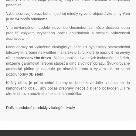
pohodu?
Vyberte si svoj obraz, behom jednej minúty vytvorte objednávku a my Vám
ju do
24 hodín odošleme.
.
V predvianočnom období november/december sa môže dodacia doba
predlžiť vplyvom zvýšeného počtu objednávok a vysokej vyťaženosti
dopravcov.
Naše obrazy sú vytlačené ekologickým tlačou s hygienicky nezávadnými
latexovými farbami na kvalitné maliarske plátno, ktoré je napnuté na pevný
rám z
borovicového dreva
. Vďaka použitiu kvalitných technológií a farieb,
môžeme garantovať farebnú stálosť a dlhú životnosť obrazu. Štruktúrované
umelecké plátno je napnuté po stranách rámu a vytvára tak na stene
pozoruhodný
3D efekt
.
Každý obraz je pri expedícii balený do bublinkovej fólie a následne do
kartónového obalu, aby počas prepravy nedošlo k jeho poškodeniu. Pre
utretie obrazu používajte iba suchú handričku.
Ďalšie podobné produkty v kategórii kvety