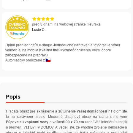
pred 3 dňami na webovej stránke Heureka
Lucie C.
Úplná prehľadnosť v e-shope Jednoduché nahrávanie fotografií a výber
veľkosti aj na mobile Kvalitná tlač Rýchlosť doručenia Veľmi dobre
zabezpečené na prepravu
Automaticky preložené z
Popis
Hľadáte obraz pre
skrášlenie a zútulnenie Vašej domácnosti
? Potom ste
tu na správnom mieste! Moderné dizajnový obraz na stenu s motívom
Púpava s kvapkami vody
o veľkosti
90 x 70 cm
urobí Váš interiér útulnejší
a premení Váš BYT v DOMOV. A vedeli ste, že vhodne zvolené dekorácie a
obrazy v interiéri majú pozitívny vplyv na Vaše vnímanie a psychickú