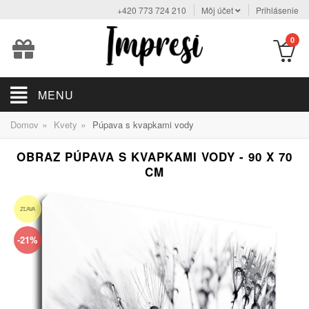
+420 773 724 210
Môj účet
Prihlásenie
0
MENU
»
»
Domov
Kvety
Púpava s kvapkami vody
OBRAZ PÚPAVA S KVAPKAMI VODY - 90 X 70
CM
ZĽAVA
-21%