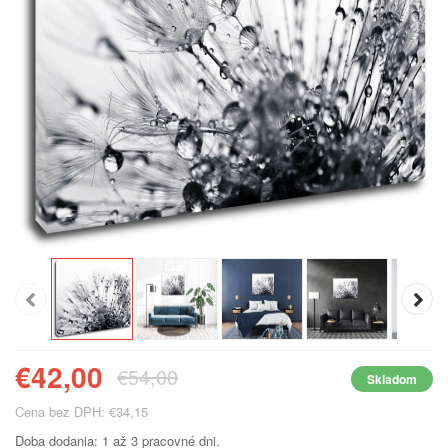
€42,00
€54,00
Skladom
Cena bez DPH: €34,15
Doba dodania: 1 až 3 pracovné dni.