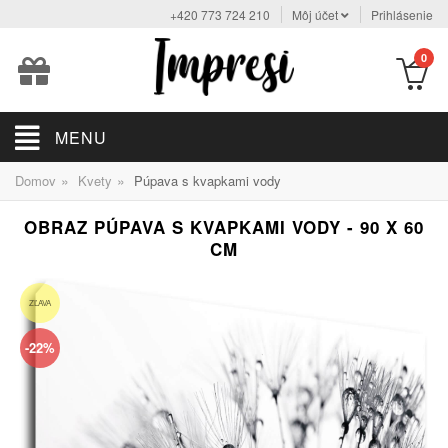
+420 773 724 210
Môj účet
Prihlásenie
0
MENU
»
»
Domov
Kvety
Púpava s kvapkami vody
OBRAZ PÚPAVA S KVAPKAMI VODY - 90 X 60
CM
ZĽAVA
-22%