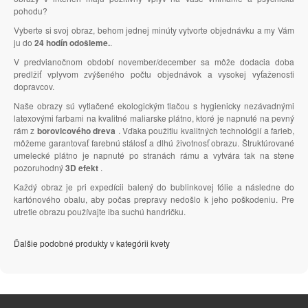
pohodu?
Vyberte si svoj obraz, behom jednej minúty vytvorte objednávku a my Vám
ju do
24 hodín odošleme.
.
V predvianočnom období november/december sa môže dodacia doba
predlžiť vplyvom zvýšeného počtu objednávok a vysokej vyťaženosti
dopravcov.
Naše obrazy sú vytlačené ekologickým tlačou s hygienicky nezávadnými
latexovými farbami na kvalitné maliarske plátno, ktoré je napnuté na pevný
rám z
borovicového dreva
. Vďaka použitiu kvalitných technológií a farieb,
môžeme garantovať farebnú stálosť a dlhú životnosť obrazu. Štruktúrované
umelecké plátno je napnuté po stranách rámu a vytvára tak na stene
pozoruhodný
3D efekt
.
Každý obraz je pri expedícii balený do bublinkovej fólie a následne do
kartónového obalu, aby počas prepravy nedošlo k jeho poškodeniu. Pre
utretie obrazu používajte iba suchú handričku.
Ďalšie podobné produkty v kategórii kvety