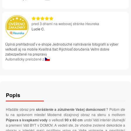
pred 3 dňami na webovej stránke Heureka
Lucie C.
Úplná prehľadnosť v e-shope Jednoduché nahrávanie fotografií a výber
veľkosti aj na mobile Kvalitná tlač Rýchlosť doručenia Veľmi dobre
zabezpečené na prepravu
Automaticky preložené z
Popis
Hľadáte obraz pre
skrášlenie a zútulnenie Vašej domácnosti
? Potom ste
tu na správnom mieste! Moderné dizajnový obraz na stenu s motívom
Púpava s kvapkami vody
o veľkosti
90 x 60 cm
urobí Váš interiér útulnejší
a premení Váš BYT v DOMOV. A vedeli ste, že vhodne zvolené dekorácie a
obrazy v interiéri majú pozitívny vplyv na Vaše vnímanie a psychickú