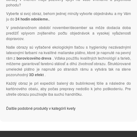
pohodu?
Vyberte si svoj obraz, behom jednej minúty vytvorte objednávku a my Vám
ju do
24 hodín odošleme.
.
V predvianočnom období november/december sa môže dodacia doba
predlžiť vplyvom zvýšeného počtu objednávok a vysokej vyťaženosti
dopravcov.
Naše obrazy sú vytlačené ekologickým tlačou s hygienicky nezávadnými
latexovými farbami na kvalitné maliarske plátno, ktoré je napnuté na pevný
rám z
borovicového dreva
. Vďaka použitiu kvalitných technológií a farieb,
môžeme garantovať farebnú stálosť a dlhú životnosť obrazu. Štruktúrované
umelecké plátno je napnuté po stranách rámu a vytvára tak na stene
pozoruhodný
3D efekt
.
Každý obraz je pri expedícii balený do bublinkovej fólie a následne do
kartónového obalu, aby počas prepravy nedošlo k jeho poškodeniu. Pre
utretie obrazu používajte iba suchú handričku.
Ďalšie podobné produkty v kategórii kvety