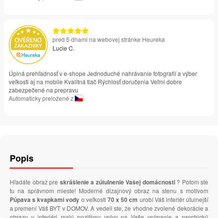
pred 5 dňami na webovej stránke Heureka
Lucie C.
Úplná prehľadnosť v e-shope Jednoduché nahrávanie fotografií a výber
veľkosti aj na mobile Kvalitná tlač Rýchlosť doručenia Veľmi dobre
zabezpečené na prepravu
Automaticky preložené z
Popis
Hľadáte obraz pre
skrášlenie a zútulnenie Vašej domácnosti
? Potom ste
tu na správnom mieste! Moderné dizajnový obraz na stenu s motívom
Púpava s kvapkami vody
o veľkosti
70 x 50 cm
urobí Váš interiér útulnejší
a premení Váš BYT v DOMOV. A vedeli ste, že vhodne zvolené dekorácie a
obrazy v interiéri majú pozitívny vplyv na Vaše vnímanie a psychickú