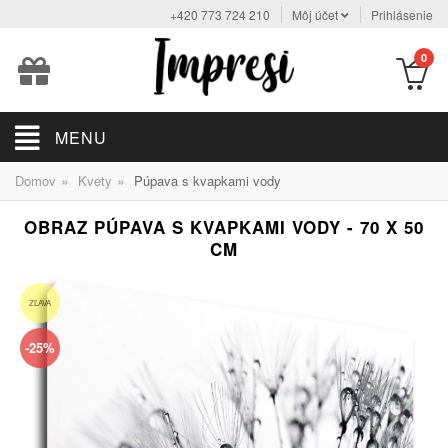
+420 773 724 210
Môj účet
Prihlásenie
0
MENU
»
»
Domov
Kvety
Púpava s kvapkami vody
OBRAZ PÚPAVA S KVAPKAMI VODY - 70 X 50
CM
ZĽAVA
-25%